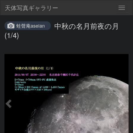
天体写真ギャラリー
Togg
navig
中秋の名月前夜の月
蛙聲庵aseian
(1/4)