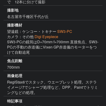
で 12本に分けて撮影
撮影地
名古屋市千種区千代が丘
撮影機材
望遠鏡：ケンコー・トキナー
SW3-PC
カメラ：その他
Digi Eyepiece
SW3-PCの鏡筒はD=70mm f=700mm 直接焦点、SW3-
PCの手動の赤道儀にVixen GP赤道儀のモーターをつ
けて自動追尾
焦点距離
700mm
画像処理
RegiStax6でスタック、ウエーブレット処理。ステラ
イメージ7でシャープ処理など、DPP、Paintでトリミ
ングなどの処理。
特記事項