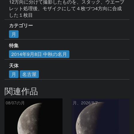
12方向に分けて撮影したものを、スタック、ウエーブ
レット処理後、モザイクにして４枚づつ4方向に合成
した１枚目
カテゴリー
月
特集
2014年9月8日 中秋の名月
天体
月
名古屋
関連作品
08/07の月
月、2026/8/7