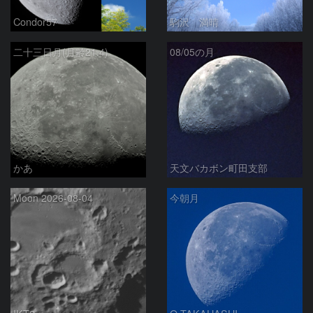
Condor57
駒沢 満晴
二十三日月(月齢21.4)
08/05の月
かあ
天文バカボン町田支部
Moon 2026-08-04
今朝月