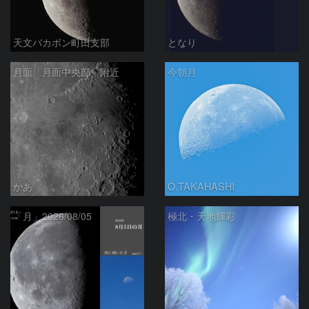
天文バカボン町田支部
となり
月面「月面中央部」附近
今朝月
かあ
O.TAKAHASHI
「月」2026/08/05
極北・天地輝彩