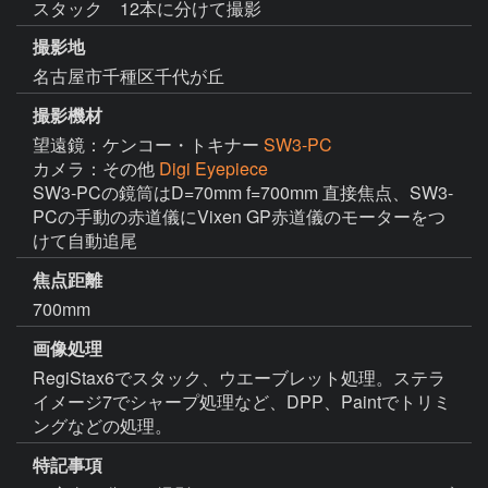
スタック 12本に分けて撮影
撮影地
名古屋市千種区千代が丘
撮影機材
望遠鏡：ケンコー・トキナー
SW3-PC
カメラ：その他
Digi Eyepiece
SW3-PCの鏡筒はD=70mm f=700mm 直接焦点、SW3-
PCの手動の赤道儀にVixen GP赤道儀のモーターをつ
けて自動追尾
焦点距離
700mm
画像処理
RegiStax6でスタック、ウエーブレット処理。ステラ
イメージ7でシャープ処理など、DPP、Paintでトリミ
ングなどの処理。
特記事項