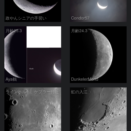
政やんシニアの手習い
Condor57
月齢25.3
月齢24.3
Aya鶴
DunkelerMond
ラインホルト、ケプラー付近
虹の入江