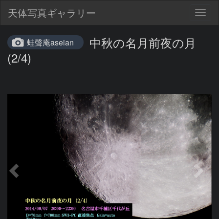
天体写真ギャラリー
Togg
navig
中秋の名月前夜の月
蛙聲庵aseian
(2/4)