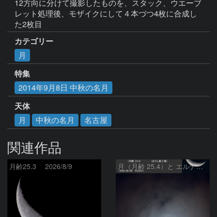
12方向に分けて撮影したものを、スタック、ウエーブ
レット処理後、モザイクにして４本づつ4枚に合成し
た2枚目
カテゴリー
月
特集
2014年9月8日 中秋の名月
天体
月
中秋の名月
名古屋
関連作品
月齢25.3 2026/8/9
月（月齢 25.4）と エルナト（おうし座β星）