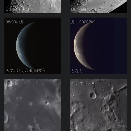
DunkelerMond
DunkelerMond
08/09の月
月、2026/8/9
天文バカボン町田支部
となり
マルト
ヘシオドスA