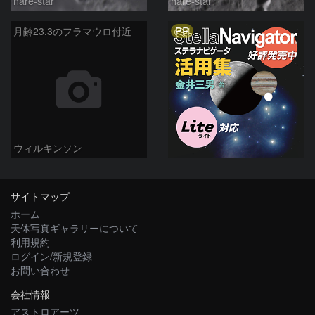
hare-star
hare-star
PR
月齢23.3のフラマウロ付近
ウィルキンソン
サイトマップ
ホーム
天体写真ギャラリーについて
利用規約
ログイン/新規登録
お問い合わせ
会社情報
アストロアーツ