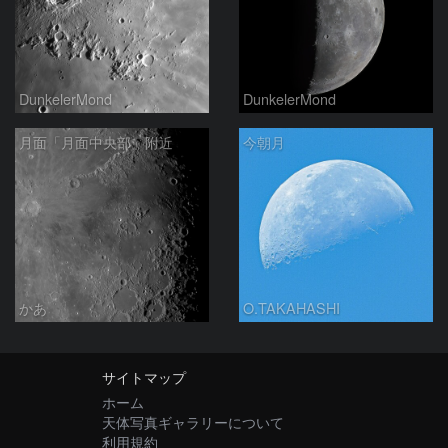
DunkelerMond
DunkelerMond
月面「月面中央部」附近
今朝月
かあ
O.TAKAHASHI
サイトマップ
ホーム
天体写真ギャラリーについて
利用規約