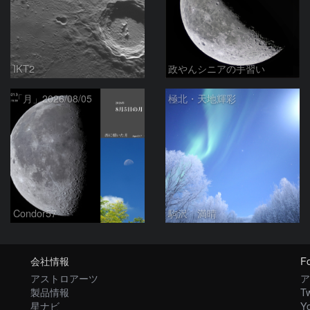
IKT2
政やんシニアの手習い
「月」2026/08/05
極北・天地輝彩
Condor57
駒沢 満晴
会社情報
Fo
アストロアーツ
ア
製品情報
Tw
星ナビ
Y