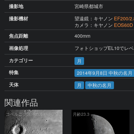
撮影地
宮崎県都城市
撮影機材
望遠鏡：キヤノン
EF200/2.
カメラ：キヤノン
EOS60D
焦点距離
400mm
画像処理
フォトショップEL10でレ
カテゴリー
月
特集
2014年9月8日 中秋の名月
天体
月
中秋の名月
関連作品
コペルニクス、カルパチア山脈付近
月齢23.3