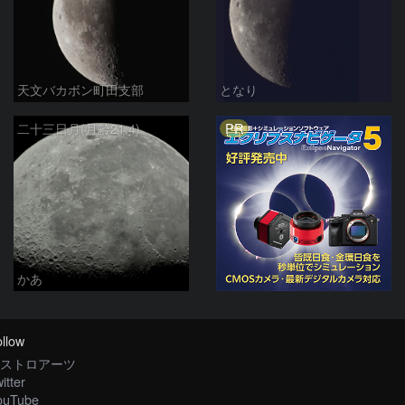
天文バカボン町田支部
となり
PR
二十三日月(月齢21.4)
かあ
llow
ストロアーツ
itter
ouTube