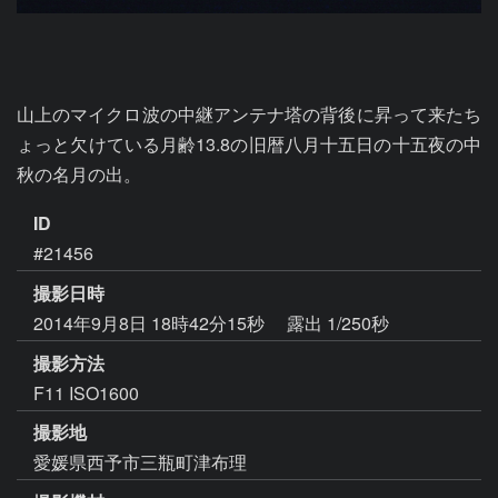
山上のマイクロ波の中継アンテナ塔の背後に昇って来たち
ょっと欠けている月齢13.8の旧暦八月十五日の十五夜の中
秋の名月の出。
ID
#21456
撮影日時
2014年9月8日 18時42分15秒
露出 1/250秒
撮影方法
F11 ISO1600
撮影地
愛媛県西予市三瓶町津布理