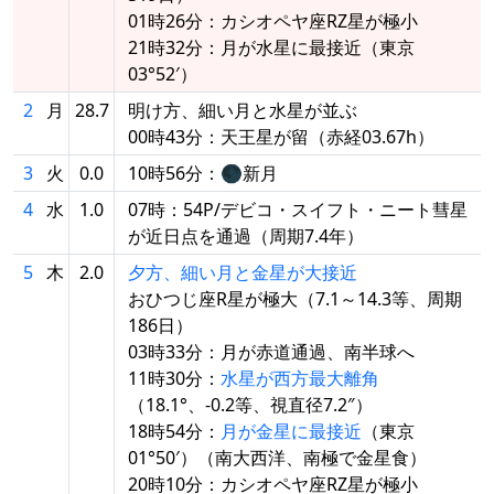
01時26分：カシオペヤ座RZ星が極小
21時32分：月が水星に最接近（東京
03°52′）
2
月
28.7
明け方、細い月と水星が並ぶ
00時43分：天王星が留（赤経03.67h）
3
火
0.0
10時56分：🌑新月
4
水
1.0
07時：54P/デビコ・スイフト・ニート彗星
が近日点を通過（周期7.4年）
5
木
2.0
夕方、細い月と金星が大接近
おひつじ座R星が極大（7.1～14.3等、周期
186日）
03時33分：月が赤道通過、南半球へ
11時30分：
水星が西方最大離角
（18.1°、-0.2等、視直径7.2″）
18時54分：
月が金星に最接近
（東京
01°50′）（南大西洋、南極で金星食）
20時10分：カシオペヤ座RZ星が極小