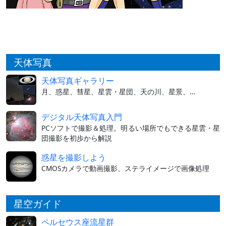
天体写真
天体写真ギャラリー
月、惑星、彗星、星雲・星団、天の川、星景、…
デジタル天体写真入門
PCソフトで撮影＆処理。明るい場所でもできる星雲・星
団撮影を初歩から解説
惑星を撮影しよう
CMOSカメラで動画撮影、ステライメージで画像処理
星空ガイド
ペルセウス座流星群