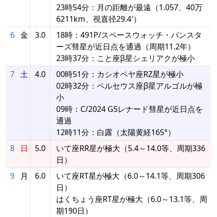
23時54分：月の距離が最遠（1.057、40万
6211km、視直径29.4′）
6
金
3.0
18時：491P/スペースウォッチ・パンスタ
ーズ彗星が近日点を通過（周期11.2年）
23時37分：こと座β星シェリアクが極小
7
土
4.0
00時51分：カシオペヤ座RZ星が極小
02時32分：ペルセウス座β星アルゴルが極
小
09時：C/2024 G5レナード彗星が近日点を
通過
12時11分：白露（太陽黄経165°）
8
日
5.0
いて座RR星が極大（5.4～14.0等、周期336
日）
9
月
6.0
いて座RT星が極大（6.0～14.1等、周期306
日）
はくちょう座RT星が極大（6.0～13.1等、周
期190日）