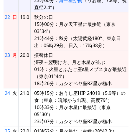
23時00分：
海王星が衝
（うお座、7.8等、視
直径2.4″）
22
日
19.0
秋分の日
15時00分：月が天王星に最接近（東京
03°34′）
21時44分：秋分（太陽黄経180°、東京日
出：05時29分、日入：17時38分）
23
月
20.0
振替休日
深夜～翌明け方、月と木星が並ぶ
01時：火星とふたご座ε星メブスタが最接近
（東京01°44′）
18時26分：カシオペヤ座RZ星が極小
24
火
21.0
05時15分：おうし座HIP 24019（5.9等）の
食（東京：暗縁から出現、高度79°）
10時33分：月が木星に最接近（東京
05°30′）
23時07分：カシオペヤ座RZ星が極小
25
水
22.0
01時52分：月が最北（赤緯+28°42.3′）