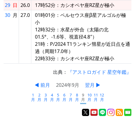
29
日
26.0
17時52分：カシオペヤ座RZ星が極小
30
月
27.0
01時01分：ペルセウス座β星アルゴルが極
小
12時32分：水星が外合（太陽の北
01.5°、-1.6等、視直径4.8″）
21時：P/2024 T1ランキン彗星が近日点を通
過（周期17.0年）
22時33分：カシオペヤ座RZ星が極小
出典：
『アストロガイド 星空年鑑』
◀ 前月
2024年9月
翌月 ▶
1
2
3
4
5
6
7
8
9
10
11
12
月
月
月
月
月
月
月
月
月
月
月
月