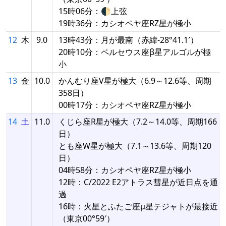
15時06分：🌓上弦
19時36分：カシオペヤ座RZ星が極小
12
木
9.0
13時43分：月が最南（赤緯-28°41.1′）
20時10分：ペルセウス座β星アルゴルが極
小
13
金
10.0
かんむり座V星が極大（6.9～12.6等、周期
358日）
00時17分：カシオペヤ座RZ星が極小
14
土
11.0
くじら座R星が極大（7.2～14.0等、周期166
日）
とも座W星が極大（7.1～13.6等、周期120
日）
04時58分：カシオペヤ座RZ星が極小
12時：C/2022 E2アトラス彗星が近日点を通
過
16時：火星とふたご座μ星テジャトが最接近
（東京00°59′）