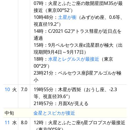
07時：火星とふたご座の散開星団M35が最
接近（東京00°52′）
10時48分：
土星が衝
（みずがめ座、0.6等、
視直径19.2″）
14時：C/2021 G2アトラス彗星が近日点を
通過
15時：9月ペルセウス座ε流星群が極大（出
現期間9月4日～9月17日）
18時：
水星とレグルスが最接近
（東京
00°29′）
23時21分：ペルセウス座β星アルゴルが極
小
10
火
7.0
19時55分：木星が西矩（おうし座、-2.3
等、視直径39.6″）
21時57分：月面Xが見える
中旬
金星とスピカが接近
11
水
8.0
12時：火星とふたご座η星プロプスが最接近
（東京00°59′）