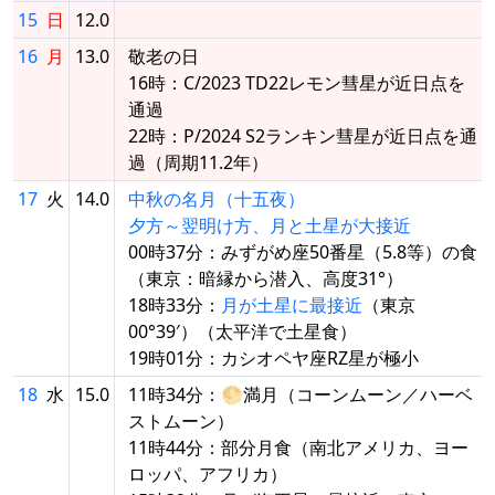
15
日
12.0
16
月
13.0
敬老の日
16時：C/2023 TD22レモン彗星が近日点を
通過
22時：P/2024 S2ランキン彗星が近日点を通
過（周期11.2年）
17
火
14.0
中秋の名月（十五夜）
夕方～翌明け方、月と土星が大接近
00時37分：みずがめ座50番星（5.8等）の食
（東京：暗縁から潜入、高度31°）
18時33分：
月が土星に最接近
（東京
00°39′）（太平洋で土星食）
19時01分：カシオペヤ座RZ星が極小
18
水
15.0
11時34分：🌕満月（コーンムーン／ハーベ
ストムーン）
11時44分：部分月食（南北アメリカ、ヨー
ロッパ、アフリカ）