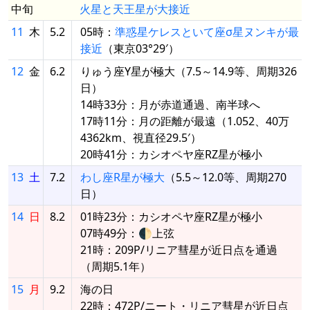
中旬
火星と天王星が大接近
11
木
5.2
05時：
準惑星ケレスといて座σ星ヌンキが最
接近
（東京03°29′）
12
金
6.2
りゅう座Y星が極大（7.5～14.9等、周期326
日）
14時33分：月が赤道通過、南半球へ
17時11分：月の距離が最遠（1.052、40万
4362km、視直径29.5′）
20時41分：カシオペヤ座RZ星が極小
13
土
7.2
わし座R星が極大
（5.5～12.0等、周期270
日）
14
日
8.2
01時23分：カシオペヤ座RZ星が極小
07時49分：🌓上弦
21時：209P/リニア彗星が近日点を通過
（周期5.1年）
15
月
9.2
海の日
22時：472P/ニート・リニア彗星が近日点