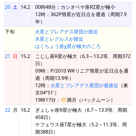
20
土
14.2
00時48分：カシオペヤ座RZ星が極小
12時：362P彗星が近日点を通過（周期7.9
年）
下旬
火星とプレアデス星団が接近
水星とレグルスが接近
はくちょう座χ星が極大のころ
21
日
15.2
こじし座R星が極大（6.3～13.2等、周期372
日）
09時：P/2010 WKリニア彗星が近日点を通
過（周期13.9年）
12時：
火星とプレアデス星団が最接近
（東
京04°51′）
19時17分：🌕満月（バックムーン）
22
月
16.2
ぎょしゃ座R星が極大（6.7～13.9等、周期
458日）
ケフェウス座T星が極大（5.2～11.3等、周
期388日）