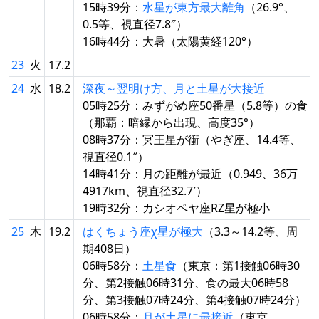
15時39分：
水星が東方最大離角
（26.9°、
0.5等、視直径7.8″）
16時44分：大暑（太陽黄経120°）
23
火
17.2
24
水
18.2
深夜～翌明け方、月と土星が大接近
05時25分：みずがめ座50番星（5.8等）の食
（那覇：暗縁から出現、高度35°）
08時37分：冥王星が衝（やぎ座、14.4等、
視直径0.1″）
14時41分：月の距離が最近（0.949、36万
4917km、視直径32.7′）
19時32分：カシオペヤ座RZ星が極小
25
木
19.2
はくちょう座χ星が極大
（3.3～14.2等、周
期408日）
06時58分：
土星食
（東京：第1接触06時30
分、第2接触06時31分、食の最大06時58
分、第3接触07時24分、第4接触07時24分）
06時58分：
月が土星に最接近
（東京