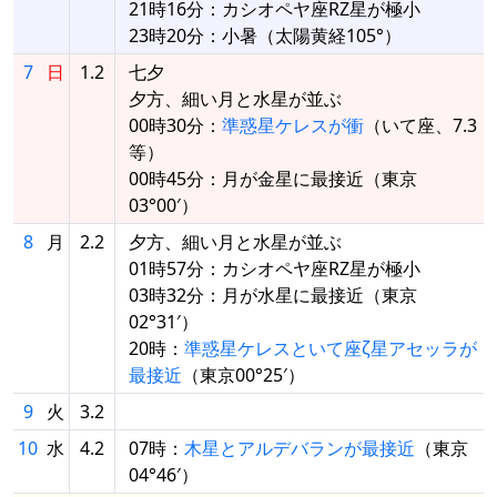
21時16分：カシオペヤ座RZ星が極小
23時20分：小暑（太陽黄経105°）
7
日
1.2
七夕
夕方、細い月と水星が並ぶ
00時30分：
準惑星ケレスが衝
（いて座、7.3
等）
00時45分：月が金星に最接近（東京
03°00′）
8
月
2.2
夕方、細い月と水星が並ぶ
01時57分：カシオペヤ座RZ星が極小
03時32分：月が水星に最接近（東京
02°31′）
20時：
準惑星ケレスといて座ζ星アセッラが
最接近
（東京00°25′）
9
火
3.2
10
水
4.2
07時：
木星とアルデバランが最接近
（東京
04°46′）