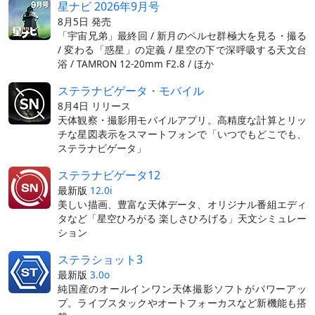
星ナビ 2026年9月号
8月5日 発売
「宇宙兄弟」最終回 / 新月のペルセ群極大を見る・撮る
/ 変わる「惑星」の定義 / 星空の下で深呼吸する天文台
浴 / TAMRON 12-20mm F2.8 / ほか
ステラナビゲータ・モバイル
8月4日 リリース
天体観察・撮影用モバイルアプリ。高精度な計算とリッ
チな星図表示をスマートフォンで「いつでもどこでも、
ステラナビゲータ」
ステラナビゲータ12
最新版
12.0i
美しい描画、豊富な天体データ、オリジナル番組エディ
タなど「星空ひろがる 楽しさひろげる」天文シミュレー
ション
ステラショット3
最新版
3.0o
純国産のオールインワン天体撮影ソフトがパワーアッ
プ。ライブスタックやオートフォーカスなど新機能も搭