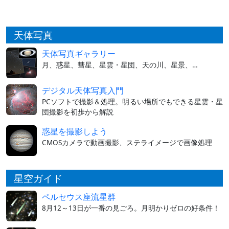
天体写真
天体写真ギャラリー
月、惑星、彗星、星雲・星団、天の川、星景、…
デジタル天体写真入門
PCソフトで撮影＆処理。明るい場所でもできる星雲・星
団撮影を初歩から解説
惑星を撮影しよう
CMOSカメラで動画撮影、ステライメージで画像処理
星空ガイド
ペルセウス座流星群
8月12～13日が一番の見ごろ。月明かりゼロの好条件！