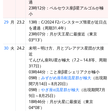
過
23時12分：ペルセウス座β星アルゴルが極
小
29
月
23.2
13時：C/2024 F2パンスターズ彗星が近日点
を通過（周期31.4年）
23時07分：月が天王星に最接近（東京
03°13′）
30
火
24.2
未明～明け方、月とプレアデス星団が大接
近
てんびん座RU星が極大（7.2～14.8等、周期
317日）
03時44分：こと座β星シェリアクが極小
09時：
みずがめ座δ南流星群が極大
（出現期
間7月14日～8月20日）
09時：
やぎ座α流星群が極大
（出現期間7月
9日～8月25日）
18時46分：月が火星に最接近（東京
04°08′）