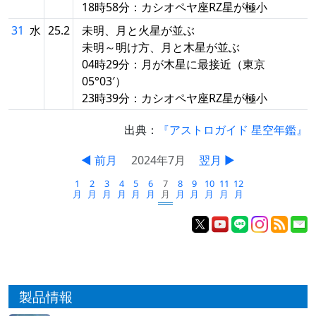
18時58分：カシオペヤ座RZ星が極小
31
水
25.2
未明、月と火星が並ぶ
未明～明け方、月と木星が並ぶ
04時29分：月が木星に最接近（東京
05°03′）
23時39分：カシオペヤ座RZ星が極小
出典：
『アストロガイド 星空年鑑』
◀ 前月
2024年7月
翌月 ▶
1
2
3
4
5
6
7
8
9
10
11
12
月
月
月
月
月
月
月
月
月
月
月
月
製品情報