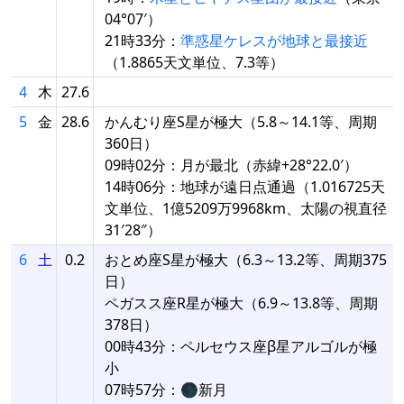
04°07′）
21時33分：
準惑星ケレスが地球と最接近
（1.8865天文単位、7.3等）
4
木
27.6
5
金
28.6
かんむり座S星が極大（5.8～14.1等、周期
360日）
09時02分：月が最北（赤緯+28°22.0′）
14時06分：地球が遠日点通過（1.016725天
文単位、1億5209万9968km、太陽の視直径
31′28″）
6
土
0.2
おとめ座S星が極大（6.3～13.2等、周期375
日）
ペガスス座R星が極大（6.9～13.8等、周期
378日）
00時43分：ペルセウス座β星アルゴルが極
小
07時57分：🌑新月