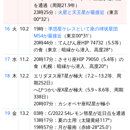
を通過（周期21.9年）
23時25分：
火星と天王星が最接近
（東京
00°32′）
16
火
10.2
19時：
準惑星ケレスといて座の球状星団
M54が最接近
（東京00°31′）
20時44分：てんびん座HIP 74732（5.5等）
の食（東京：暗縁から潜入、高度28°）
17
水
11.2
20時17分：さそり座HIP 79050（5.4等）の
食（札幌：暗縁から潜入、高度20°）
18
木
12.2
エリダヌス座T星が極大（7.2～13.2等、周
期252日）
へびつかい座X星が極大（5.9～8.6等、周期
338日）
20時07分：カシオペヤ座RZ星が極小
19
金
13.2
03時：C/2022 S4レモン彗星が近日点を通過
13時17分：夏の土用（太陽黄経117°）
19時57分：月が最南（赤緯-28°25.0′）