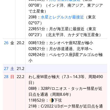
00°08′）（インド洋、南アジア、東アジア
で土星食）
20時：
水星とレグルスが最接近
（東京
02°07′）
22時51分：月が海王星に最接近（東京
00°23′）（北太平洋、カナダで海王星食）
26
金
20.2
00時13分：カシオペヤ座RZ星が極小
02時21分：月が赤道通過、北半球へ
02時24分：ペルセウス座β星アルゴルが極
小
27
土
21.2
28
日
22.2
わし座W星が極大（7.3～14.3等、周期490
日）
08時：328P/ロニオス・タッカー彗星が近
日点を通過（周期8.6年）
11時52分：🌗下弦
21時：C/2022 U3ボーク彗星が近日点を通