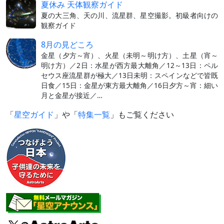
夏休み 天体観察ガイド
夏の大三角、天の川、流星群、星空撮影。初級者向けの
観察ガイド
8月の見どころ
金星（夕方～宵）、火星（未明～明け方）、土星（宵～
明け方）／2日：水星が西方最大離角／12～13日：ペル
セウス座流星群が極大／13日未明：スペインなどで皆既
日食／15日：金星が東方最大離角／16日夕方～宵：細い
月と金星が接近／…
「
星空ガイド
」や「
特集一覧
」もご覧ください