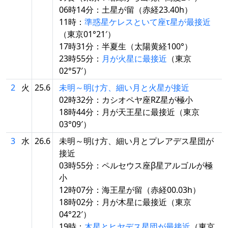
06時14分：土星が留（赤経23.40h）
11時：
準惑星ケレスといて座τ星が最接近
（東京01°21′）
17時31分：半夏生（太陽黄経100°）
23時55分：
月が火星に最接近
（東京
02°57′）
2
火
25.6
未明～明け方、細い月と火星が接近
02時32分：カシオペヤ座RZ星が極小
18時44分：月が天王星に最接近（東京
03°09′）
3
水
26.6
未明～明け方、細い月とプレアデス星団が
接近
03時55分：ペルセウス座β星アルゴルが極
小
12時07分：海王星が留（赤経00.03h）
18時02分：月が木星に最接近（東京
04°22′）
19時：
木星とヒヤデス星団が最接近
（東京