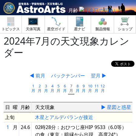
月齢
トピックス
天体写真
星空ガイド
星ナビ
製品情報
ショップ
2024年7月の天文現象カレン
ダー
◀ 前月
バックナンバー
翌月 ▶
1
2
3
4
5
6
7
8
9
10
11
12
月
月
月
月
月
月
月
月
月
月
月
月
日
曜
月齢
天文現象
▶ 星図と惑星
上旬
木星とアルデバランが接近
1
月
24.6
02時28分：おひつじ座HIP 9533（6.0等）
の食（東京：暗縁から出現、高度24°）