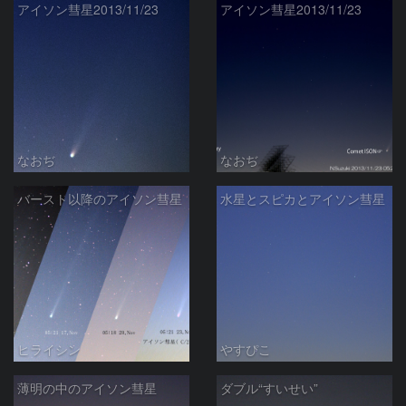
アイソン彗星2013/11/23
アイソン彗星2013/11/23
なおぢ
なおぢ
バースト以降のアイソン彗星
水星とスピカとアイソン彗星
ヒライシン
やすぴこ
薄明の中のアイソン彗星
ダブル“すいせい”