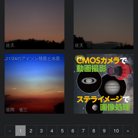
佐天
佐天
PR
11/24のアイソン彗星と水星
笹岡 省三
次
«
1
2
3
4
5
6
7
8
9
10
»
へ