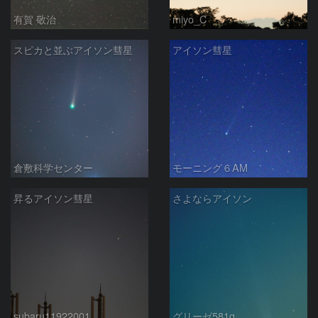
有賀 敬治
miyo_C
スピカと並ぶアイソン彗星
アイソン彗星
倉敷科学センター
モーニング６AM
昇るアイソン彗星
さよならアイソン
subaru11922001
グリーゼ581g