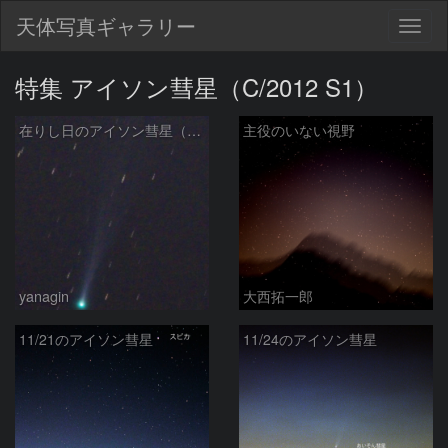
天体写真ギャラリー
Togg
navig
特集 アイソン彗星（C/2012 S1）
在りし日のアイソン彗星（画像再処理）
主役のいない視野
yanagin
大西拓一郎
11/21のアイソン彗星
11/24のアイソン彗星