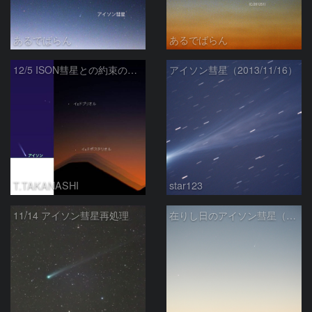
あるでばらん
あるでばらん
12/5 ISON彗星との約束の地へ
アイソン彗星（2013/11/16）
T.TAKANASHI
star123
11/14 アイソン彗星再処理
在りし日のアイソン彗星（11/22）