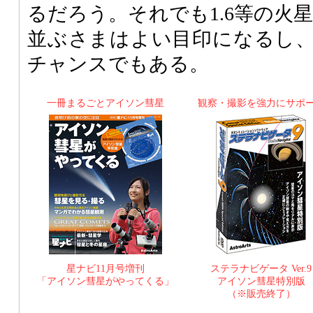
るだろう。それでも1.6等の火星
並ぶさまはよい目印になるし
チャンスでもある。
一冊まるごとアイソン彗星
観察・撮影を強力にサポ
星ナビ11月号増刊
ステラナビゲータ Ver.9
「アイソン彗星がやってくる」
アイソン彗星特別版
（※販売終了）