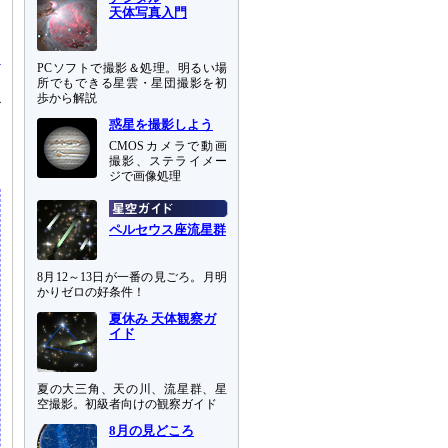
天体写真入門
PCソフトで撮影＆処理。明るい場
所でもできる星雲・星団撮影を初
歩から解説
4
）
惑星を撮影しよう
名
CMOSカメラで動画
撮影、ステライメー
ジで画像処理
ペルセウス座流星群
8月12～13日が一番の見ごろ。月明
かりゼロの好条件！
夏休み 天体観察ガ
イド
夏の大三角、天の川、流星群、星
空撮影。初級者向けの観察ガイド
8月の見どころ