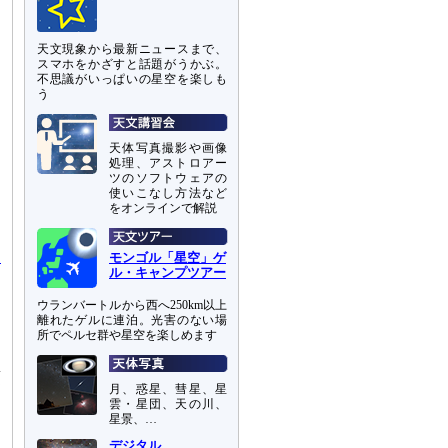
天文現象から最新ニュースまで、
スマホをかざすと話題がうかぶ。
不思議がいっぱいの星空を楽しも
う
天体写真撮影や画像
処理、アストロアー
ツのソフトウェアの
使いこなし方法など
をオンラインで解説
ウ
モンゴル「星空」ゲ
ル・キャンプツアー
ウランバートルから西へ250km以上
離れたゲルに連泊。光害のない場
所でペルセ群や星空を楽しめます
は
項
月、惑星、彗星、星
雲・星団、天の川、
星景、…
和
し
デジタル