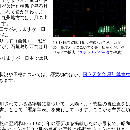
どできません。東日本お
月が欠けた状態で昇る月
まもなく食が終わりま
、九州地方では、月の出
ます。
環日食がありますが、日
せん。
あります（画像）。ほぼ
10月8日の皆既月食は午後8時ごろ。時間
すが、石垣島以西では月
帯、高度ともに見やすく楽しめそうだ。ク
リックで拡大（
ステラナビゲータ
で作成）
がありますが、日本では見
状況や予報については、暦要項のほか、
国立天文台 暦計算室
きます。
用されている基準暦に基づいて、太陽・月・惑星の視位置を
書」として「暦象年表」を発行しています。ここから主要な
。
の官報に翌昭和30（1955）年の暦要項を掲載したのが最初で、昭
らは現在のように前年2月の最初の官報に掲載するようになりま