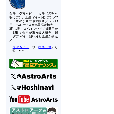
金星（夕方～宵）、火星（未明～
明け方）、土星（宵～明け方）／2
日：水星が西方最大離角／12～13
日：ペルセウス座流星群が極大／1
3日未明：スペインなどで皆既日食
／15日：金星が東方最大離角／16
日夕方～宵：細い月と金星が接近
／…
「
星空ガイド
」や「
特集一覧
」も
ご覧ください