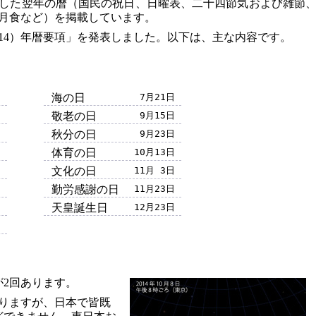
した翌年の暦（国民の祝日、日曜表、二十四節気および雑節
月食など）を掲載しています。
2014）年暦要項」を発表しました。以下は、主な内容です。
日
海の日
7月21日
日
敬老の日
9月15日
日
秋分の日
9月23日
日
体育の日
10月13日
日
文化の日
11月 3日
日
勤労感謝の日
11月23日
日
天皇誕生日
12月23日
日
が2回あります。
ありますが、日本で皆既