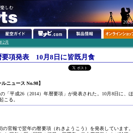
202
3年2月
暦要項発表 10月8日に皆既月食
ールニュース No.98】
の「平成26（2014）年暦要項」が発表された。10月8日に、
起こる。
り
初の官報で翌年の暦要項（れきようこう）を発表しています