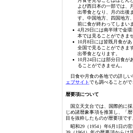
月食を見ることはほとん
よび西日本の一部では、
出帯食となり、月の出後
す。中国地方、四国地方
前に食が終わってしまい
4月29日には南半球で金
本では見ることができま
10月8日には皆既月食が
全国で見ることができま
出帯食となります。
10月24日には部分日食
ることができません。
日食や月食の各地での詳しい
ェブサイト
でも調べることがで
暦要項について
国立天文台では、国際的に採
じめ諸暦象事項を推算し、「暦
目を抜粋したものが暦要項です
昭和29（1954）年6月1日
39（1964）年の暦要項か