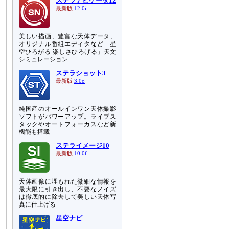
ステラナビゲータ12
、
最新版
12.0i
美しい描画、豊富な天体データ、
オリジナル番組エディタなど「星
空ひろがる 楽しさひろげる」天文
シミュレーション
ステラショット3
最新版
3.0o
純国産のオールインワン天体撮影
ソフトがパワーアップ。ライブス
タックやオートフォーカスなど新
機能も搭載
ステライメージ10
最新版
10.0f
天体画像に埋もれた微細な情報を
最大限に引き出し、不要なノイズ
は徹底的に除去して美しい天体写
真に仕上げる
星空ナビ