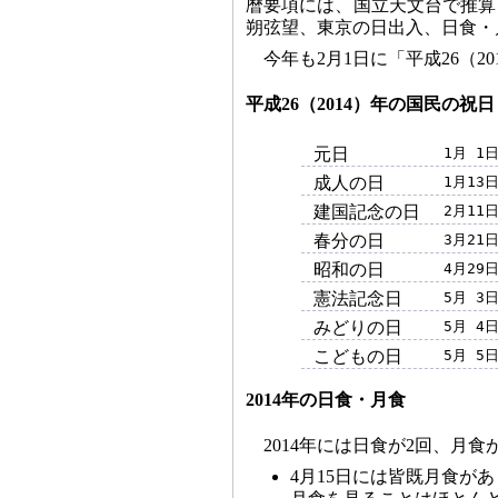
暦要項には、国立天文台で推算
朔弦望、東京の日出入、日食・
今年も2月1日に「平成26（
平成26（2014）年の国民の祝日
元日
1月 1
成人の日
1月13
建国記念の日
2月11
春分の日
3月21
昭和の日
4月29
憲法記念日
5月 3
みどりの日
5月 4
こどもの日
5月 5
2014年の日食・月食
2014年には日食が2回、月食
4月15日には皆既月食が