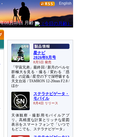
English
6年08月08日
月齢
星ナビ
2026年9月号
8月5日 発売
「宇宙兄弟」最終回 / 新月のペルセ
群極大を見る・撮る / 変わる「惑
星」の定義 / 星空の下で深呼吸する
天文台浴 / TAMRON 12-20mm F2.8 /
ほか
ステラナビゲータ・
ほ
モバイル
8月4日 リリース
天体観察・撮影用モバイルアプ
リ。高精度な計算とリッチな星図
表示をスマートフォンで「いつで
もどこでも、ステラナビゲータ」
。