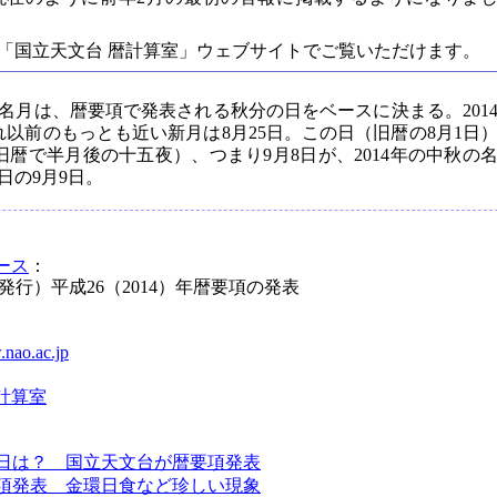
「国立天文台 暦計算室」ウェブサイトでご覧いただけます。
名月は、暦要項で発表される秋分の日をベースに決まる。201
れ以前のもっとも近い新月は8月25日。この日（旧暦の8月1日
旧暦で半月後の十五夜）、つまり9月8日が、2014年の中秋の
日の9月9日。
ース
：
月1日発行）平成26（2014）年暦要項の発表
.nao.ac.jp
計算室
の祝日は？ 国立天文台が暦要項発表
暦要項発表 金環日食など珍しい現象