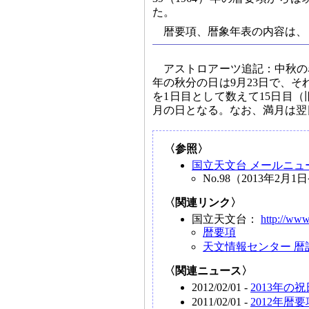
た。
暦要項、暦象年表の内容は、
アストロアーツ追記：中秋の
年の秋分の日は9月23日で、そ
を1日目として数えて15日目（
月の日となる。なお、満月は翌
〈参照〉
国立天文台 メールニュ
No.98（2013年2
〈関連リンク〉
国立天文台：
http://www
暦要項
天文情報センター 暦
〈関連ニュース〉
2012/02/01 -
2013年
2011/02/01 -
2012年