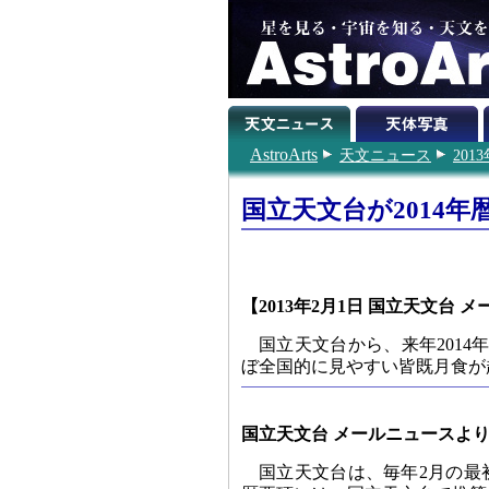
AstroArts
天文ニュース
201
国立天文台が2014年
【2013年2月1日 国立天文台 メ
国立天文台から、来年2014年
ぼ全国的に見やすい皆既月食が
国立天文台 メールニュースよ
国立天文台は、毎年2月の最