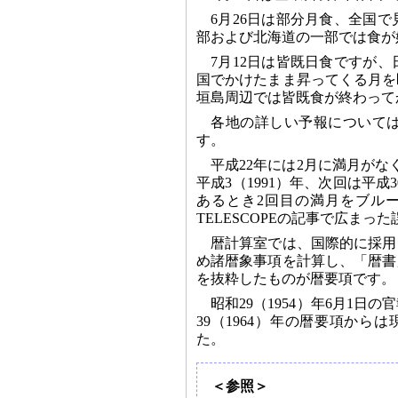
6月26日は部分月食、全国
部および北海道の一部では食が
7月12日は皆既日食ですが、
国でかけたまま昇ってくる月を
垣島周辺では皆既食が終わって
各地の詳しい予報について
す。
平成22年には2月に満月がな
平成3（1991）年、次回は平成
あるとき2回目の満月をブルー
TELESCOPEの記事で広ま
暦計算室では、国際的に採用
め諸暦象事項を計算し、「暦書
を抜粋したものが暦要項です。
昭和29（1954）年6月1日
39（1964）年の暦要項か
た。
＜参照＞