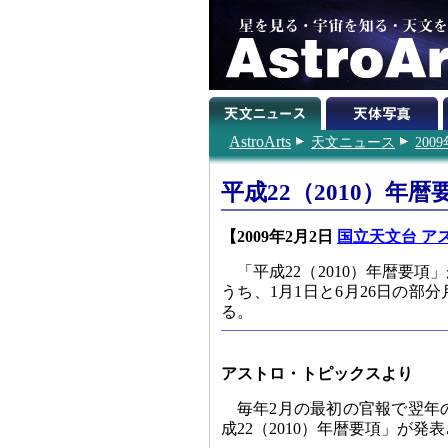
AstroArts
天文ニュース
200
平成22（2010）年
【2009年2月2日
国立天文台 ア
「平成22（2010）年暦要
うち、1月1日と6月26日の部
る。
アストロ・トピックスより
毎年2月の最初の官報で翌年の
成22（2010）年暦要項」が発