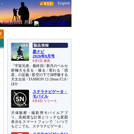
English
6年08月08日
月齢
星ナビ
2026年9月号
8月5日 発売
「宇宙兄弟」最終回 / 新月のペルセ
群極大を見る・撮る / 変わる「惑
星」の定義 / 星空の下で深呼吸する
天文台浴 / TAMRON 12-20mm F2.8 /
の
ほか
き
ステラナビゲータ・
モバイル
8月4日 リリース
天体観察・撮影用モバイルアプ
リ。高精度な計算とリッチな星図
平
表示をスマートフォンで「いつで
もどこでも、ステラナビゲータ」