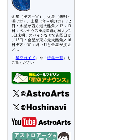
金星（夕方～宵）、火星（未明～
明け方）、土星（宵～明け方）／2
日：水星が西方最大離角／12～13
日：ペルセウス座流星群が極大／1
3日未明：スペインなどで皆既日食
／15日：金星が東方最大離角／16
日夕方～宵：細い月と金星が接近
／…
「
星空ガイド
」や「
特集一覧
」も
ご覧ください