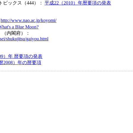
トピックス（444）：
平成22（2010）年暦要項の発表
：
http://www.nao.ac.jp/koyomi/
What's a Blue Moon?
」（内閣府）：
ei/shukujitsu/gaiyou.html
009）年 暦要項の発表
暦2008）年の暦要項