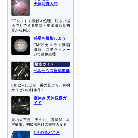
天体写真入門
PCソフトで撮影＆処理。明るい場
所でもできる星雲・星団撮影を初
歩から解説
惑星を撮影しよう
CMOSカメラで動画
撮影、ステライメー
ジで画像処理
ペルセウス座流星群
8月12～13日が一番の見ごろ。月明
かりゼロの好条件！
夏休み 天体観察ガ
イド
夏の大三角、天の川、流星群、星
空撮影。初級者向けの観察ガイド
8月の見どころ