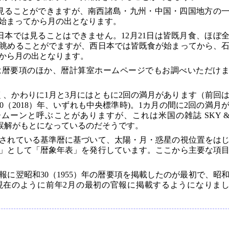
で見ることができますが、南西諸島・九州・中国・四国地方の
始まってから月の出となります。
日本では見ることはできません。12月21日は皆既月食、ほぼ
眺めることがでますが、西日本では皆既食が始まってから、
から月の出となります。
は暦要項のほか、暦計算室ホームページでもお調べいただけ
く、かわりに1月と3月にはともに2回の満月があります（前回
30（2018）年、いずれも中央標準時)。1カ月の間に2回の満月
ムーンと呼ぶことがありますが、これは米国の雑誌 SKY 
った誤解がもとになっているのだそうです。
されている基準暦に基づいて、太陽・月・惑星の視位置をは
」として「暦象年表」を発行しています。ここから主要な項
の官報に翌昭和30（1955）年の暦要項を掲載したのが最初で、昭
らは現在のように前年2月の最初の官報に掲載するようになりま