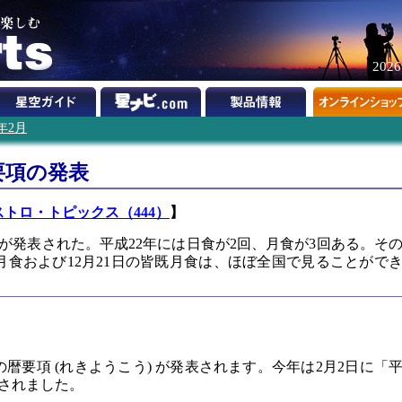
202
9年2月
暦要項の発表
ストロ・トピックス（444）
】
項」が発表された。平成22年には日食が2回、月食が3回ある。そ
分月食および12月21日の皆既月食は、ほぼ全国で見ることがで
暦要項 (れきようこう) が発表されます。今年は2月2日に「
表されました。