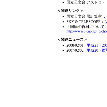
国立天文台 アストロ・
＜関連リンク＞
国立天文台 暦計算室 
SKY & TELESCOPE：
「国民の祝日について
http://www8.cao.go.jp/chos
＜関連ニュース＞
2008/02/01 -
平成21（2
2007/02/02 -
平成20（西