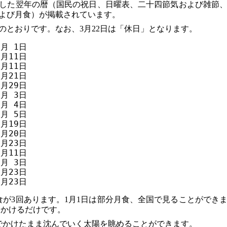
した翌年の暦（国民の祝日、日曜表、二十四節気および雑節
よび月食）が掲載されています。
のとおりです。なお、3月22日は「休日」となります。
 1日

11日

11日

21日

29日

 3日

 4日

 5日

19日

20日

23日

11日

 3日

23日

食が3回あります。1月1日は部分月食、全国で見ることができ
かにかけるだけです。
本でかけたまま沈んでいく太陽を眺めることができます。