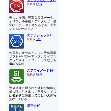
ステラナビゲータ12
、
最新版
12.0i
美しい描画、豊富な天体データ、
オリジナル番組エディタなど「星
空ひろがる 楽しさひろげる」天文
シミュレーション
ステラショット3
最新版
3.0o
純国産のオールインワン天体撮影
ソフトがパワーアップ。ライブス
タックやオートフォーカスなど新
機能も搭載
ステライメージ10
最新版
10.0f
天体画像に埋もれた微細な情報を
最大限に引き出し、不要なノイズ
は徹底的に除去して美しい天体写
ま
真に仕上げる
星空ナビ