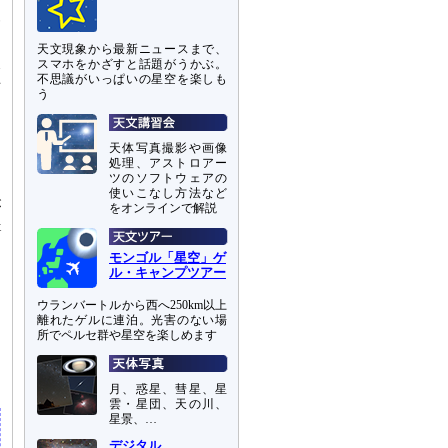
一
天文現象から最新ニュースまで、
スマホをかざすと話題がうかぶ。
全
不思議がいっぱいの星空を楽しも
石
う
ま
天体写真撮影や画像
処理、アストロアー
ツのソフトウェアの
は
使いこなし方法など
が
をオンラインで解説
&
モンゴル「星空」ゲ
じ
ル・キャンプツアー
目
ウランバートルから西へ250km以上
離れたゲルに連泊。光害のない場
所でペルセ群や星空を楽しめます
和
し
月、惑星、彗星、星
雲・星団、天の川、
星景、…
デジタル