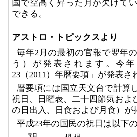
国で空高く昇った月が欠けて
できる。
アストロ・トピックスより
毎年2月の最初の官報で翌年
う）が発表されます。今年
23（2011）年暦要項」が発表
暦要項には国立天文台で計算
祝日、日曜表、二十四節気およ
の日出入、日食および月食）が
平成23年の国民の祝日は以下
元日
1月 1日