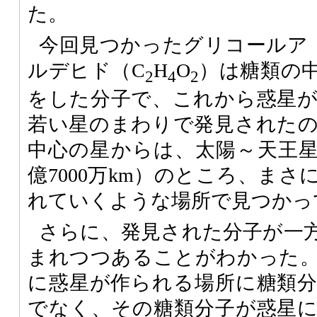
た。
今回見つかったグリコールア
ルデヒド（C
H
O
）は糖類の
2
4
2
をした分子で、これから惑星
若い星のまわりで発見された
中心の星からは、太陽～天王星
億7000万km）のところ、ま
れていくような場所で見つかっ
さらに、発見された分子が一
まれつつあることがわかった
に惑星が作られる場所に糖類
でなく、その糖類分子が惑星