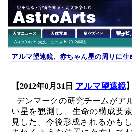
AstroArts
天文ニュース
2012年8月
アルマ望遠鏡、赤ちゃん星の周りに生
【2012年8月31日
アルマ望遠鏡
デンマークの研究チームがア
い星を観測し、生命の構成要
見した。今後形成されるかも