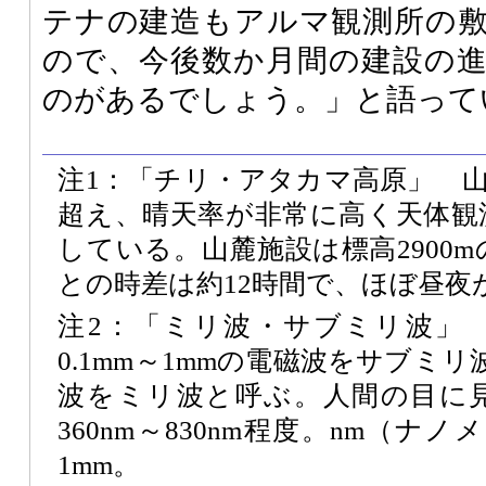
テナの建造もアルマ観測所の
ので、今後数か月間の建設の
のがあるでしょう。」と語って
注1：「チリ・アタカマ高原」 山頂
超え、晴天率が非常に高く天体観
している。山麓施設は標高2900
との時差は約12時間で、ほぼ昼夜
注2：「ミリ波・サブミリ波」
0.1mm～1mmの電磁波をサブミリ
波をミリ波と呼ぶ。人間の目に
360nm～830nm程度。nm（ナ
1mm。