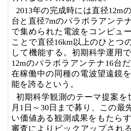
2013年の完成時には直径12m
台と直径7mのパラボラアンテナ
で集められた電波をコンピュ
ことで直径16km以上のひとつ
して機能する。初期科学運用
12mのパラボラアンテナ16台
在稼働中の同種の電波望遠鏡
能を誇るという。
初期科学観測のテーマ提案を
月1日～30日まで募り、この最
い価値ある観測成果をもたら
審査によりピックアップされ