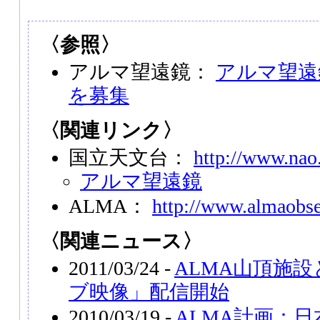
〈参照〉
アルマ望遠鏡：
アルマ望遠
を募集
〈関連リンク〉
国立天文台：
http://www.nao.
アルマ望遠鏡
ALMA：
http://www.almaobse
〈関連ニュース〉
2011/03/24 -
ALMA山頂施
ブ映像」配信開始
2010/03/19 -
ALMA計画：