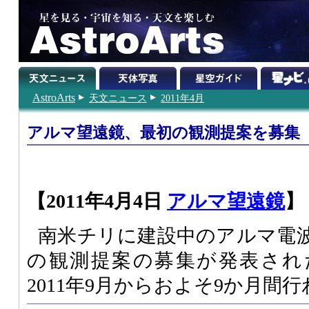
AstroArts
天文ニュース
2011年4月
アルマ望遠鏡、最初の観測提案を募集
【2011年4月4日
アルマ望遠鏡
】
南米チリに建設中のアルマ電
の観測提案の募集が発表され
2011年9月からおよそ9か月間