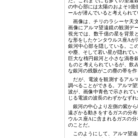
だ。これまでにも多くの望遠
の中心部には太陽のおよそ1億
ールが潜んでいると考えられて
画像は、チリのラシーヤ天
画像にアルマ望遠鏡の観測デ
視光では、数千億の星を背景
な形をしたケンタウルス座Aが
銀河中心部を隠している。こ
や塵、そして若い星が隠れてい
巨大な楕円銀河と小さな渦巻
ものと考えられているが、飲
な銀河の残骸がこの塵の帯を作
だが、電波を観測するアル
調べることができる。アルマ望遠
波が、画像中青色で示されてい
じる電波の波長のわずかなずれ
銀河の中心より左側の紫から
遠ざかる動きをするガスの分布
ウルス座Aに含まれるガスの分
のことだ。
このようにして、アルマ望遠