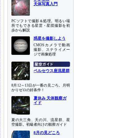
天体写真入門
PCソフトで撮影＆処理。明るい場
所でもできる星雲・星団撮影を初
歩から解説
惑星を撮影しよう
CMOSカメラで動画
撮影、ステライメー
ジで画像処理
ペルセウス座流星群
8月12～13日が一番の見ごろ。月明
かりゼロの好条件！
夏休み 天体観察ガ
イド
夏の大三角、天の川、流星群、星
空撮影。初級者向けの観察ガイド
8月の見どころ