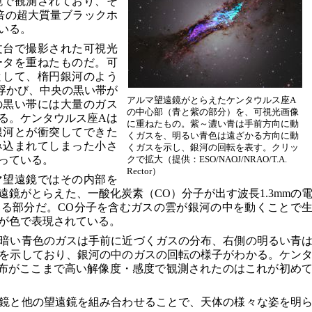
鏡で観測されており、そ
倍の超大質量ブラックホ
いる。
文台で撮影された可視光
ータを重ねたものだ。可
として、楕円銀河のよう
浮かび、中央の黒い帯が
アルマ望遠鏡がとらえたケンタウルス座A
の黒い帯には大量のガス
の中心部（青と紫の部分）を、可視光画像
る。ケンタウルス座Aは
に重ねたもの。紫～濃い青は手前方向に動
銀河とが衝突してできた
くガスを、明るい青色は遠ざかる方向に動
み込まれてしまった小さ
くガスを示し、銀河の回転を表す。クリッ
っている。
クで拡大（提供：ESO/NAOJ/NRAO/T.A.
Rector）
マ望遠鏡ではその内部を
鏡がとらえた、一酸化炭素（CO）分子が出す波長1.3mmの
る部分だ。CO分子を含むガスの雲が銀河の中を動くことで
が色で表現されている。
暗い青色のガスは手前に近づくガスの分布、右側の明るい青
を示しており、銀河の中のガスの回転の様子がわかる。ケン
布がここまで高い解像度・感度で観測されたのはこれが初め
鏡と他の望遠鏡を組み合わせることで、天体の様々な姿を明