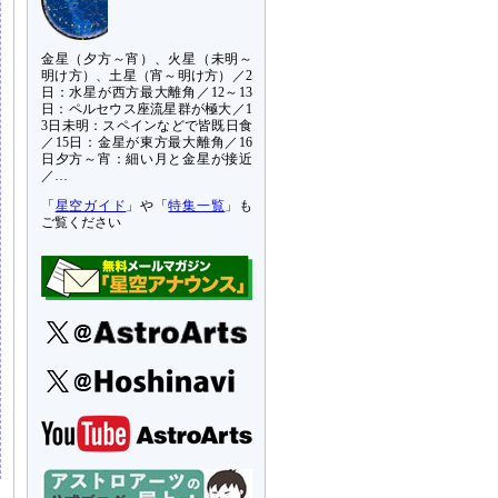
金星（夕方～宵）、火星（未明～
明け方）、土星（宵～明け方）／2
日：水星が西方最大離角／12～13
日：ペルセウス座流星群が極大／1
3日未明：スペインなどで皆既日食
／15日：金星が東方最大離角／16
日夕方～宵：細い月と金星が接近
／…
「
星空ガイド
」や「
特集一覧
」も
ご覧ください