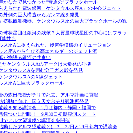
万光年かなたで見つかった“普通の”ブラックホール
らえられた電波銀河「ケンタウルス座A」の中心ジェット
の外側の巨大構造からガンマ線を発見
」搭載観測機器、ケンタウルス座の巨大ブラックホールの観
の球状星団は銀河の残骸？大質量球状星団の中心にはブラッ
可能性も
ルス座Aに捉えられた、幾何学模様のイリュージョン
ルス座Aから伸びる高エネルギーのジェット流
弧が物語る銀河の共食い
えたケンタウルスAのアークは大爆発の証拠
ケンタウルスAを囲む分子ガス殻を発見
ケンタウルスAのX線ジェット
ルス座Aに巨大ブラックホール
台の森田教授がチリで死去、アルマ計画に貢献
格始動に向け、国立天文台チリ観測所発足
遠鏡を知る講演会 2月は都内・静岡・福岡で
遠鏡ついに開眼！ 9月30日初期観測スタート
川でアルマ望遠鏡の講演会を開催
始動したアルマ望遠鏡とは？ 22日と29日都内で講演会