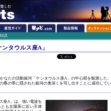
202
2年6月
ケンタウルス座A」
】
光年かなたの活動銀河「ケンタウルス座A」の中心部を観測した
の塵の帯に隠された銀河の奥深くを写し出すことに成功して
ス座A」は、強い電波を
っとも太陽系に近い天体