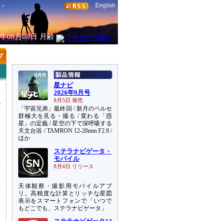
English
6年08月08日
月齢
星ナビ
2026年9月号
8月5日 発売
「宇宙兄弟」最終回 / 新月のペルセ
群極大を見る・撮る / 変わる「惑
星」の定義 / 星空の下で深呼吸する
天文台浴 / TAMRON 12-20mm F2.8 /
ほか
ステラナビゲータ・
。
モバイル
い
8月4日 リリース
天体観察・撮影用モバイルアプ
リ。高精度な計算とリッチな星図
表示をスマートフォンで「いつで
もどこでも、ステラナビゲータ」