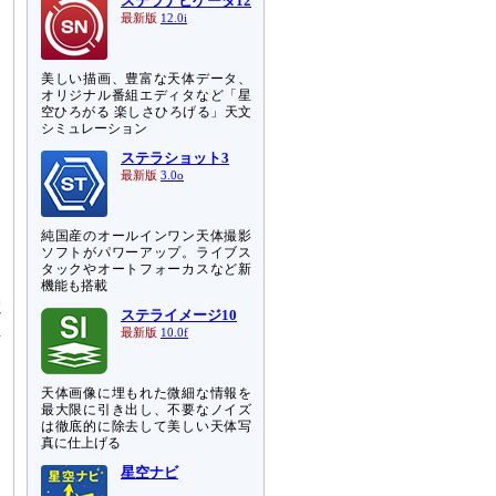
ステラナビゲータ12
最新版
12.0i
美しい描画、豊富な天体データ、
オリジナル番組エディタなど「星
空ひろがる 楽しさひろげる」天文
シミュレーション
ステラショット3
最新版
3.0o
純国産のオールインワン天体撮影
ソフトがパワーアップ。ライブス
タックやオートフォーカスなど新
機能も搭載
電
ステライメージ10
生
最新版
10.0f
は
天体画像に埋もれた微細な情報を
タ
最大限に引き出し、不要なノイズ
て
は徹底的に除去して美しい天体写
真に仕上げる
星空ナビ
ら