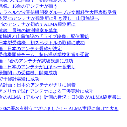
遠鏡ついに開眼！ 初期観測スタート
遠鏡、16台のアンテナが揃う
テラヘルツ波受信機開発グループが文部科学大臣表彰受賞
日本製7mアンテナが観測所に引き渡し 山頂施設へ
パのアンテナが初めてALMA観測所に
遠鏡、最初の観測提案を募集
山頂施設と山麓施設の「ライブ映像」配信開始
日本製受信機、初スペクトルの取得に成功
計画：日本のアンテナ愛称が決定
の受信機開発チーム、超伝導科学技術賞を受賞
計画：3台のアンテナが試験観測に成功
計画：日本のアンテナが山頂へ一番乗り
「最難関」の受信機、開発成功
で干渉計実験に成功
MA計画：日本のアンテナがチリに到着
、アメリカで試作アンテナによる干渉実験に成功
台のALMA（アルマ）計画の近況：日米欧がALMA協定書に
45000の署名有難うございました! ～ ALMA実現に向けて大き