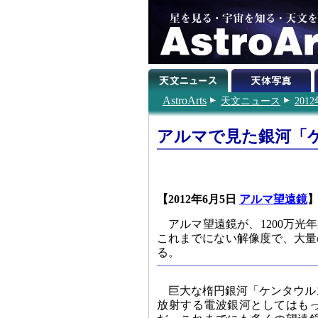
AstroArts
天文ニュース
201
アルマで見た銀河「
【2012年6月5日
アルマ望遠鏡
アルマ望遠鏡が、1200万
これまでにない解像度で、大量
る。
巨大な楕円銀河「ケンタウル
放射する電波銀河としてはも