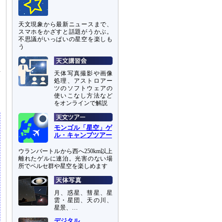
を
天文現象から最新ニュースまで、
た
スマホをかざすと話題がうかぶ。
価
不思議がいっぱいの星空を楽しも
う
測
解
天体写真撮影や画像
イ
処理、アストロアー
ツのソフトウェアの
使いこなし方法など
をオンラインで解説
モンゴル「星空」ゲ
ル・キャンプツアー
ウランバートルから西へ250km以上
離れたゲルに連泊。光害のない場
所でペルセ群や星空を楽しめます
月、惑星、彗星、星
雲・星団、天の川、
星景、…
デジタル