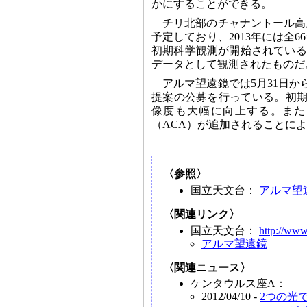
かにすることができる。
チリ北部のチャナントール高
予定しており、2013年には全
初期科学観測が開始されている
データとして観測されたものだ
アルマ望遠鏡では5月31日か
提案の公募を行っている。初期
像度も大幅に向上する。また
（ACA）が追加されることに
〈参照〉
国立天文台：
アルマ望
〈関連リンク〉
国立天文台：
http://www
アルマ望遠鏡
〈関連ニュース〉
ケンタウルス座A：
2012/04/10 -
2つの光