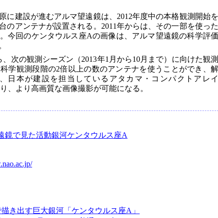
原に建設が進むアルマ望遠鏡は、2012年度中の本格観測開始
66台のアンテナが設置される。2011年からは、その一部を使っ
。今回のケンタウルス座Aの画像は、アルマ望遠鏡の科学評
。
ら、次の観測シーズン（2013年1月から10月まで）に向けた観
科学観測段階の2倍以上の数のアンテナを使うことができ、
、日本が建設を担当しているアタカマ・コンパクトアレ
より、より高画質な画像撮影が可能になる。
遠鏡で見た活動銀河ケンタウルス座A
.nao.ac.jp/
で描き出す巨大銀河「ケンタウルス座A」