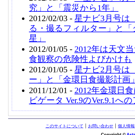
究」と「震災から1年」
2012/02/03 -
星ナビ3月号は
る・撮るフィルター」と「
星」
2012/01/05 -
2012年は天文
食観察の危険性よびかけも
2012/01/05 -
星ナビ2月号は
ー」と「金環日食撮影計画
2011/12/01 -
2012年金環日
ビゲータ Ver.9のVer.9
このサイトについて
お問い合わせ
個人情報
Copyright ©
Astr