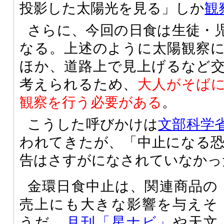
投影した太陽光を見る」しか
観
さらに、今回の日食は生徒・
なる。上述のように太陽観察
ほか、道路上で見上げるなど
考えられるため、
大人がそば
観察を行う必要がある
。
こうした呼びかけは
文部科学
われてきたが、「中止になる
告はさすがになされていなかっ
金環日食中止は、関連商品の
売上にも大きな影響を与えそ
うだ。
月刊「星ナビ」
や天文