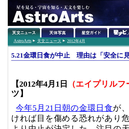
AstroArts
天文ニュース
2012年4月
5.21金環日食が中止 理由は「安全に
【2012年4月1日
（エイプリルフ
ツ】
今年5月21日朝の金環日食
が
ければ目を傷める恐れがあり
より中止が決定した。注目の