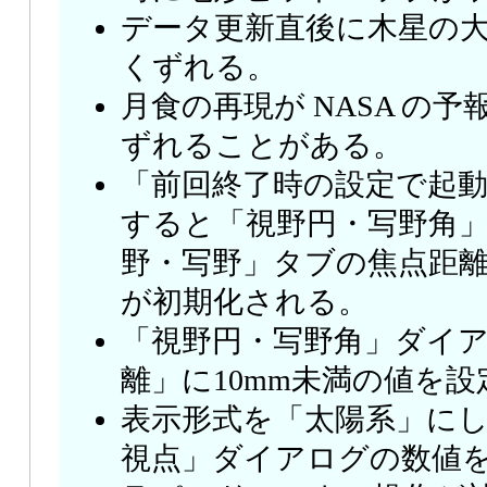
データ更新直後に木星の
くずれる。
月食の再現が NASA の
ずれることがある。
「前回終了時の設定で起
すると「視野円・写野角
野・写野」タブの焦点距
が初期化される。
「視野円・写野角」ダイ
離」に10mm未満の値を
表示形式を「太陽系」に
視点」ダイアログの数値