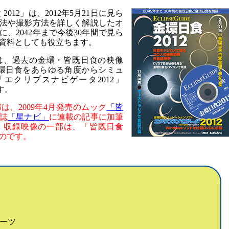
012」は、2012年5月21日に見ら
法や撮影方法を詳しく解説したオ
、2042年まで今後30年間で見ら
資料としても役立ちます。
OMには、過去の金環・皆既日食の映像
金環日食をあらゆる角度からシミュ
エクリプスナビゲータ2012」
す。
、2009年4月発売のムック
「皆
誌
「星ナビ」
に連載の記事に加筆
、収録映像の一部は、「皆既日食
ものです。
ーツ