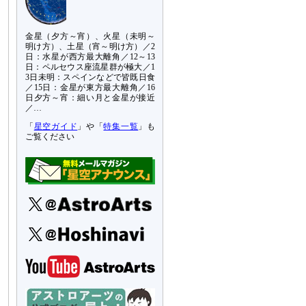
金星（夕方～宵）、火星（未明～
明け方）、土星（宵～明け方）／2
日：水星が西方最大離角／12～13
日：ペルセウス座流星群が極大／1
3日未明：スペインなどで皆既日食
／15日：金星が東方最大離角／16
日夕方～宵：細い月と金星が接近
／…
「
星空ガイド
」や「
特集一覧
」も
ご覧ください