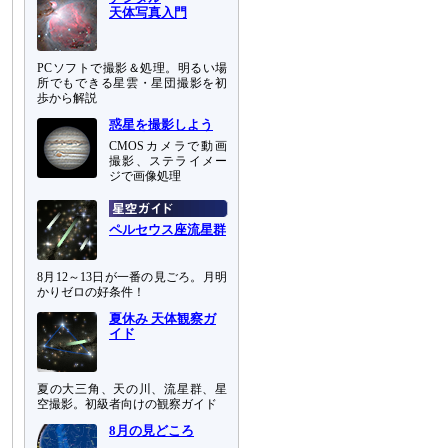
天体写真入門
PCソフトで撮影＆処理。明るい場
所でもできる星雲・星団撮影を初
歩から解説
惑星を撮影しよう
CMOSカメラで動画
撮影、ステライメー
ジで画像処理
ペルセウス座流星群
8月12～13日が一番の見ごろ。月明
かりゼロの好条件！
夏休み 天体観察ガ
イド
夏の大三角、天の川、流星群、星
空撮影。初級者向けの観察ガイド
8月の見どころ