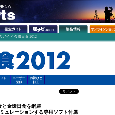
202
ガイド 金環日食 2012
ソフト
ユーザー
お詫びと
登録
訂正
食と金環日食を網羅
シミュレーションする専用ソフト付属