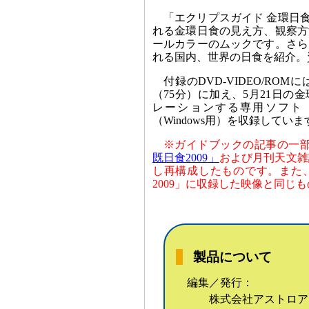
「エクリプスガイド 金環日食 2
れる金環日食の見え方、観察方
ールカラーのムックです。さらに
れる国内、世界の日食を紹介。
付録のDVD-VIDEO/R
（75分）に加え、5月21日の
レーションする専用ソフト「
（Windows用）を収録していま
※ガイドブックの記事の一部は
既日食2009」
および月刊天文雑
し再構成したものです。また
2009」に収録した映像と同じ
製品について
編集／発行：
株式会社アストロア