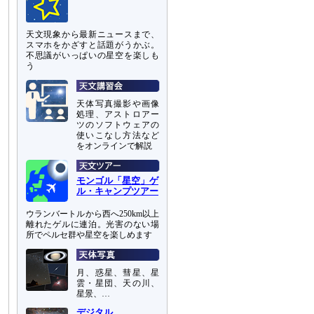
天文現象から最新ニュースまで、
スマホをかざすと話題がうかぶ。
不思議がいっぱいの星空を楽しも
う
天体写真撮影や画像
処理、アストロアー
ツのソフトウェアの
使いこなし方法など
をオンラインで解説
モンゴル「星空」ゲ
ル・キャンプツアー
ウランバートルから西へ250km以上
離れたゲルに連泊。光害のない場
所でペルセ群や星空を楽しめます
月、惑星、彗星、星
雲・星団、天の川、
星景、…
デジタル