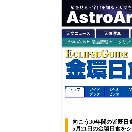
AstroArts
製品情報
エクリプス
トップ
ガイド
DVD
ブック
ビデオ
向こう30年間の皆既日
5月21日の金環日食を