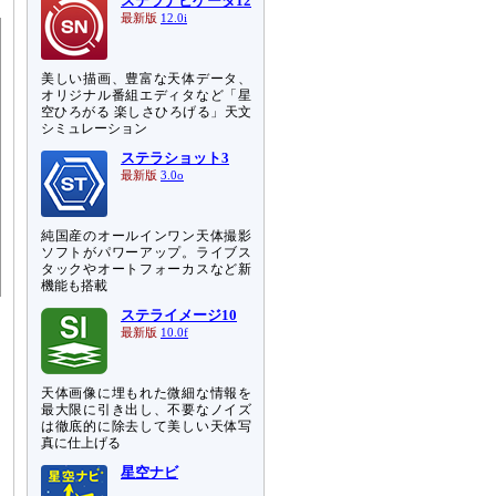
ステラナビゲータ12
最新版
12.0i
美しい描画、豊富な天体データ、
オリジナル番組エディタなど「星
空ひろがる 楽しさひろげる」天文
シミュレーション
ステラショット3
最新版
3.0o
純国産のオールインワン天体撮影
ソフトがパワーアップ。ライブス
タックやオートフォーカスなど新
機能も搭載
ステライメージ10
最新版
10.0f
天体画像に埋もれた微細な情報を
最大限に引き出し、不要なノイズ
は徹底的に除去して美しい天体写
真に仕上げる
星空ナビ