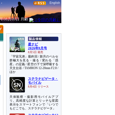
English
6年08月09日
月齢
星ナビ
2026年9月号
8月5日 発売
「宇宙兄弟」最終回 / 新月のペルセ
群極大を見る・撮る / 変わる「惑
星」の定義 / 星空の下で深呼吸する
天文台浴 / TAMRON 12-20mm F2.8 /
ほか
ステラナビゲータ・
モバイル
8月4日 リリース
天体観察・撮影用モバイルアプ
リ。高精度な計算とリッチな星図
表示をスマートフォンで「いつで
もどこでも、ステラナビゲータ」