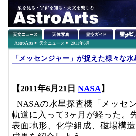
AstroArts
天文ニュース
2011年6月
「メッセンジャー」が捉えた様々な水
【2011年6月21日
NASA
】
NASAの水星探査機「メッセ
軌道に入って3ヶ月が経った。
表面地形、化学組成、磁場構