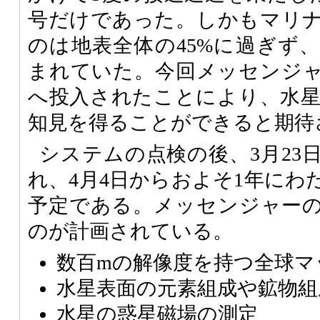
号だけであった。しかもマリナ
のは地表全体の45%に過ぎず
まれていた。今回メッセンジ
へ投入されたことにより、水
知見を得ることができると期待
システムの点検の後、3月23
れ、4月4日からおよそ1年にわ
予定である。メッセンジャー
のが計画されている。
数百mの解像度を持つ全球マ
水星表面の元素組成や鉱物組
水星の惑星磁場の測定