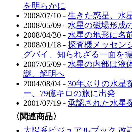
を明らかに
2008/07/10 -
生きた惑星、水
2008/05/09 -
水星の磁場形成
2008/04/30 -
水星の地形に名
2008/01/18 -
探査機メッセン
グバイ、知られざる一面を
2007/05/09 -
水星の内部は液体
謎、解明へ
2004/08/04 -
30年ぶりの水星
ー、79億キロの旅に出発
2001/07/19 -
承認された水星
〈関連商品〉
太陽系ビジュアルブック 改