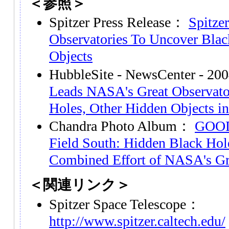
＜参照＞
Spitzer Press Release：
Spitze
Observatories To Uncover Blac
Objects
HubbleSite - NewsCenter - 20
Leads NASA's Great Observato
Holes, Other Hidden Objects in
Chandra Photo Album：
GOOD
Field South: Hidden Black Ho
Combined Effort of NASA's Gr
＜関連リンク＞
Spitzer Space Telescope：
http://www.spitzer.caltech.edu/