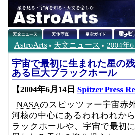
AstroArts
天文ニュース
2004年
宇宙で最初に生まれた星の残
ある巨大ブラックホール
【2004年6月14日
Spitzer Press Re
NASA
のスピッツァー宇宙赤
河核の中心にあるわれわれか
ラックホールや、宇宙で最初