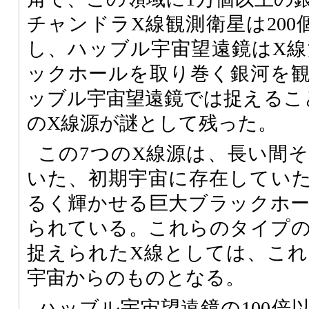
チャンドラX線観測衛星は200
し、ハッブル宇宙望遠鏡はX
ックホールを取り巻く銀河を
ッブル宇宙望遠鏡では捉えるこ
のX線源が謎として残った。
この7つのX線源は、長い間
いた、初期宇宙に存在してい
るく輝かせる巨大ブラックホ
られている。これらのタイプ
捉えられたX線としては、こ
宇宙からのものとなる。
ハッブル宇宙望遠鏡の100倍