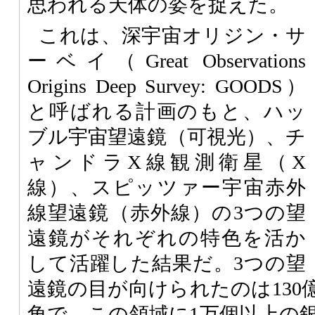
思われる天体の姿を捉えた。
これは、深宇宙オリジン・サ
ーベイ（Great Observations
Origins Deep Survey:
GOODS
）
と呼ばれる計画のもと、ハッ
ブル宇宙望遠鏡（可視光）、チ
ャンドラX線観測衛星（X
線）、スピッツァー宇宙赤外
線望遠鏡（赤外線）の3つの望
遠鏡がそれぞれの特色を活か
して活躍した結果だ。3つの望
遠鏡の目が向けられたのは130
角で、この領域に1万個以上の