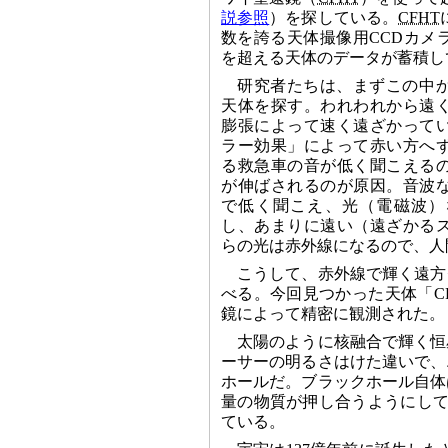
説参照
）を探している。
CFHT
数を誇る天体撮像用CCDカメラ
を超える天体のデータが蓄積し
研究者たちは、まずこの中
天体を探す。われわれから遠
膨張によって速く遠ざかって
ラー効果」によって赤い方へ
る救急車の音が低く聞こえる
が伸ばされるのが原因。音波
で低く聞こえ、光（電磁波）
し、あまりに遠い（遠ざかる
らの光は赤外線になるので、人
こうして、赤外線で輝く遠方
べる。今回見つかった天体「CFH
鏡によって精密に観測された。
太陽のように核融合で輝く恒
ーサーの明るさはけた違いで、
ホールだ。ブラックホール自体
量の物質が押し合うようにして
ている。