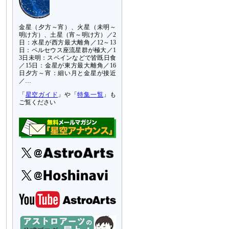
金星（夕方～宵）、火星（未明～
明け方）、土星（宵～明け方）／2
日：水星が西方最大離角／12～13
日：ペルセウス座流星群が極大／1
3日未明：スペインなどで皆既日食
／15日：金星が東方最大離角／16
日夕方～宵：細い月と金星が接近
／…
「
星空ガイド
」や「
特集一覧
」も
ご覧ください