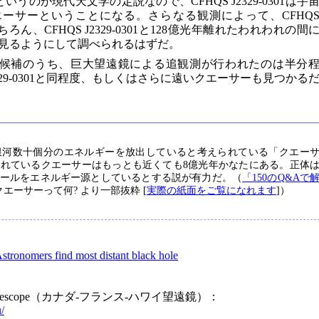
いうのが現代天文学の定説なので、CFHQS J2329-0301は宇
ーサーということになる。さらなる観測によって、CFHQ
もちろん、CFHQS J2329-0301と128億光年離れたわれわれの間
見るようにして調べられるはずだ。
候補のうち、巨大望遠鏡による追観測が行われたのは半分
2329-0301と同程度、もしくはさらに遠いクエーサーも見つかる
銀河数十個分のエネルギーを放出していると考えられている「クエー
れているクエーサーはもっとも近くても8億光年かなたにある。正体
ールをエネルギー源としているとする説が有力だ。（
「150のQ&Aで
2 クエーサーって何? より一部抜粋 [
実際の紙面をご覧になれます
]）
stronomers find most distant black hole
aii Telescope（カナダ-フランス-ハワイ望遠鏡）：
/