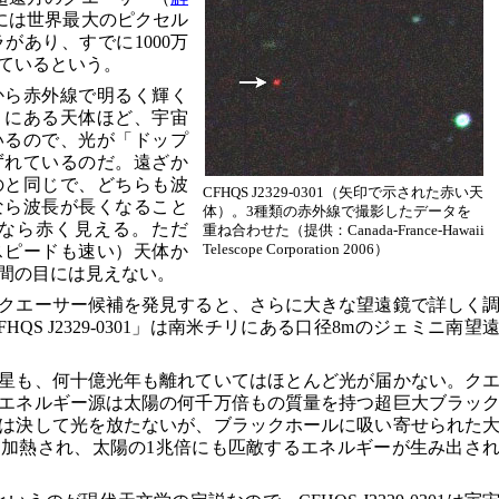
には世界最大のピクセル
があり、すでに1000万
ているという。
から赤外線で明るく輝く
くにある天体ほど、宇宙
いるので、光が「ドップ
ずれているのだ。遠ざか
のと同じで、どちらも波
CFHQS J2329-0301（矢印で示された赤い天
なら波長が長くなること
体）。3種類の赤外線で撮影したデータを
なら赤く見える。ただ
重ね合わせた（提供：Canada-France-Hawaii
Telescope Corporation 2006）
スピードも速い）天体か
間の目には見えない。
クエーサー候補を発見すると、さらに大きな望遠鏡で詳しく
QS J2329-0301」は南米チリにある口径8mのジェミニ南望
星も、何十億光年も離れていてはほとんど光が届かない。ク
エネルギー源は太陽の何千万倍もの質量を持つ超巨大ブラッ
は決して光を放たないが、ブラックホールに吸い寄せられた
加熱され、太陽の1兆倍にも匹敵するエネルギーが生み出さ