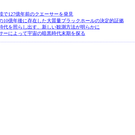
鏡で127億年前のクエーサーを発見
の10億年後に存在した大質量ブラックホールの決定的証拠
時代を照らし出す、新しい観測方法が明らかに
サーによって宇宙の暗黒時代末期を探る