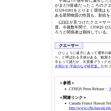
宇宙は137億年前に誕生したと
がまだ9億歳だったころのクエ
J2329-0301をとりまく環境は
ある星間物質の性質も、影絵を
CFHT
が見つけたクエーサー
度。今後数年間で、CFHQS J
ろうと関係者は期待している。
クエーサー
ひじょうに遠方にあって通常の
ー」と呼ばれる天体がある。観測さ
今もって謎だが、大質量ブラックホ
き明かす 宇宙のなぞ研究室」
Q.9
＜参照＞
CFHQS Press Release：
A
＜関連リンク＞
Canada France Haw
http://www.cfht.hawaii.edu