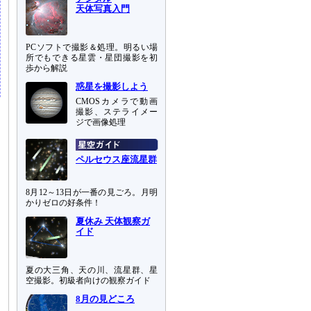
天体写真入門
PCソフトで撮影＆処理。明るい場
所でもできる星雲・星団撮影を初
歩から解説
惑星を撮影しよう
CMOSカメラで動画
撮影、ステライメー
ジで画像処理
ペルセウス座流星群
8月12～13日が一番の見ごろ。月明
かりゼロの好条件！
夏休み 天体観察ガ
イド
夏の大三角、天の川、流星群、星
空撮影。初級者向けの観察ガイド
8月の見どころ