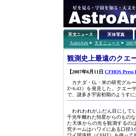
AstroArts
天文ニュース
200
観測史上最遠のクエ
【2007年6月11日
CFHQS Press R
カナダ・仏・米の研究グルー
Z=6.43）を発見した。ク
で、謎多き宇宙初期のようすに
われわれがふだん目にして
千光年離れた恒星からのものな
た天体からの光を観測するの
究チームはハワイにある口径3.6
ワイ望遠鏡（
CFHT
）を使って