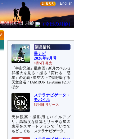
English
6年08月07日
月齢
星ナビ
2026年9月号
8月5日 発売
「宇宙兄弟」最終回 / 新月のペルセ
群極大を見る・撮る / 変わる「惑
星」の定義 / 星空の下で深呼吸する
天文台浴 / TAMRON 12-20mm F2.8 /
移
ほか
体
ステラナビゲータ・
モバイル
8月4日 リリース
天体観察・撮影用モバイルアプ
リ。高精度な計算とリッチな星図
表示をスマートフォンで「いつで
もどこでも、ステラナビゲータ」