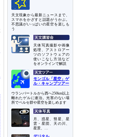
宙
S
に
天文現象から最新ニュースまで、
スマホをかざすと話題がうかぶ。
不思議がいっぱいの星空を楽しも
程
う
だ
天体写真撮影や画像
処理、アストロアー
ツのソフトウェアの
使いこなし方法など
をオンラインで解説
サ
は
解
モンゴル「星空」ゲ
ル・キャンプツアー
ウランバートルから西へ250km以上
離れたゲルに連泊。光害のない場
所でペルセ群や星空を楽しめます
月、惑星、彗星、星
雲・星団、天の川、
星景、…
デジタル