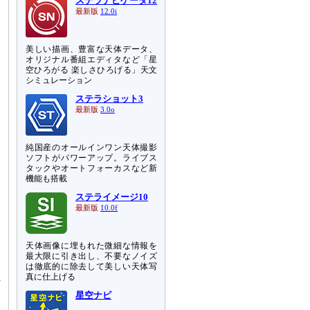
ステラナビゲータ12
最新版
12.0i
美しい描画、豊富な天体データ、
オリジナル番組エディタなど「星
空ひろがる 楽しさひろげる」天文
シミュレーション
ステラショット3
最新版
3.0o
純国産のオールインワン天体撮影
ソフトがパワーアップ。ライブス
タックやオートフォーカスなど新
機能も搭載
調
ステライメージ10
遠
最新版
10.0f
エ
天体画像に埋もれた微細な情報を
ク
最大限に引き出し、不要なノイズ
大
は徹底的に除去して美しい天体写
れ
真に仕上げる
星空ナビ