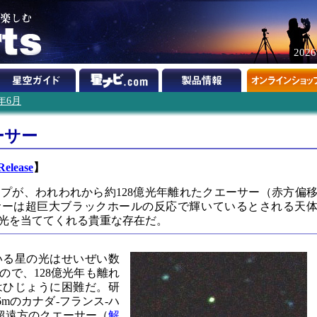
202
7年6月
ーサー
elease
】
プが、われわれから約128億光年離れたクエーサー（赤方偏
エーサーは超巨大ブラックホールの反応で輝いているとされる天
光を当ててくれる貴重な存在だ。
いる星の光はせいぜい数
ので、128億光年も離れ
はひじょうに困難だ。研
mのカナダ-フランス-ハ
超遠方のクエーサー（
解