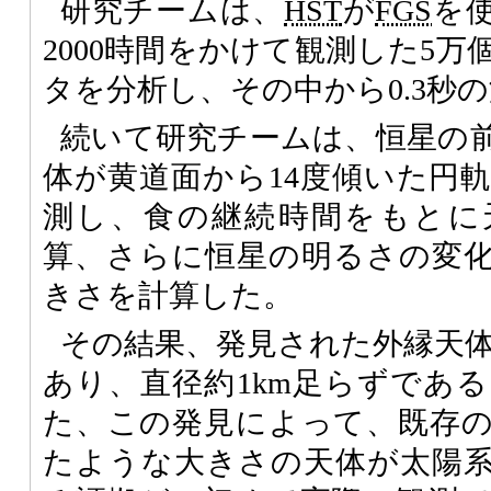
研究チームは、
HST
が
FGS
を使
2000時間をかけて観測した5
タを分析し、その中から0.3秒
続いて研究チームは、恒星の
体が黄道面から14度傾いた円
測し、食の継続時間をもとに
算、さらに恒星の明るさの変
きさを計算した。
その結果、発見された外縁天体
あり、直径約1km足らずであ
た、この発見によって、既存
たような大きさの天体が太陽