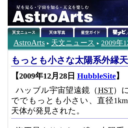
AstroArts
天文ニュース
2009年
もっとも小さな太陽系外縁天
【2009年12月28日
HubbleSite
】
ハッブル宇宙望遠鏡（
HST
）
ででもっとも小さい、直径1k
天体が発見された。