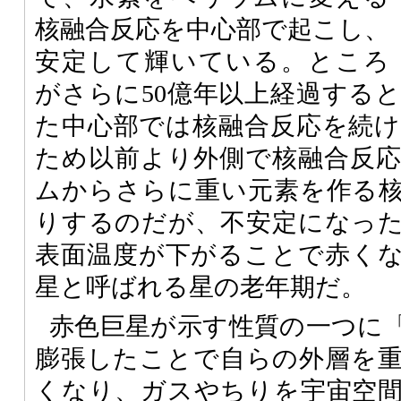
核融合反応を中心部で起こし、
安定して輝いている。ところ
がさらに50億年以上経過する
た中心部では核融合反応を続
ため以前より外側で核融合反
ムからさらに重い元素を作る
りするのだが、不安定になっ
表面温度が下がることで赤く
星と呼ばれる星の老年期だ。
赤色巨星が示す性質の一つに
膨張したことで自らの外層を
くなり、ガスやちりを宇宙空