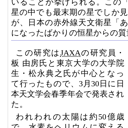
いることが挙げられる。この
星の中でも最末期の星でしか
が、日本の赤外線天文衛星「
になったばかりの恒星からの質
この研究は
JAXA
の研究員・
板 由房氏と東京大学の大学院
生・松永典之氏が中心となっ
て行ったもので、3月30日に日
本天文学会春季年会で発表され
た。
われわれの太陽は約50億歳
で、水素をヘリウムに変える