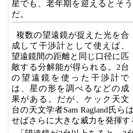
星でも、老年期を迎えるとそ
だ。
複数の望遠鏡が捉えた光を合
成して干渉計として使えば、
望遠鏡間の距離と同じ口径に匹
敵する分解能が得られる。2台
の望遠鏡を使った干渉計で
は、星の形を調べるなどの成
果がある。だが、ケック天文
台の天文学者Sam Ragland
せばさらに大きな威力を発揮す