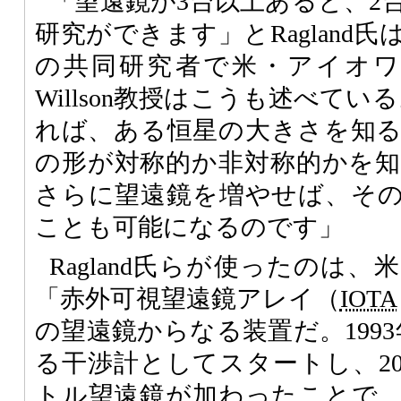
「望遠鏡が3台以上あると、2
研究ができます」とRagland
の共同研究者で米・アイオワ州立
Willson教授はこうも述べて
れば、ある恒星の大きさを知
の形が対称的か非対称的かを
さらに望遠鏡を増やせば、そ
ことも可能になるのです」
Ragland氏らが使ったのは
「赤外可視望遠鏡アレイ（
IOTA
の望遠鏡からなる装置だ。199
る干渉計としてスタートし、20
トル望遠鏡が加わったことで