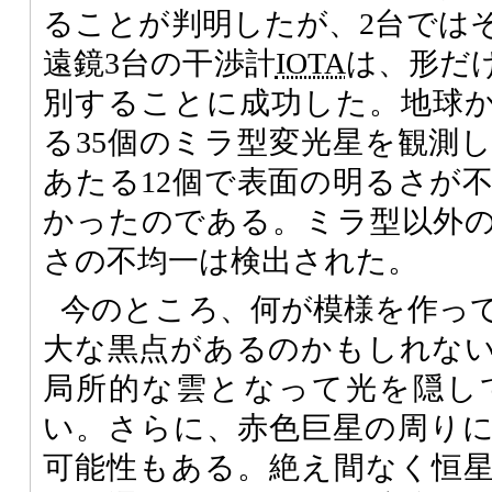
ることが判明したが、2台では
遠鏡3台の干渉計
IOTA
は、形だ
別することに成功した。地球から
る35個のミラ型変光星を観測し
あたる12個で表面の明るさが
かったのである。ミラ型以外
さの不均一は検出された。
今のところ、何が模様を作っ
大な黒点があるのかもしれな
局所的な雲となって光を隠し
い。さらに、赤色巨星の周り
可能性もある。絶え間なく恒