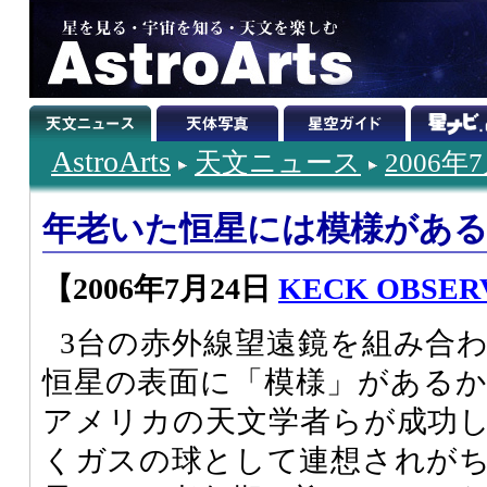
AstroArts
天文ニュース
2006年
年老いた恒星には模様があ
【2006年7月24日
KECK OBSER
3台の赤外線望遠鏡を組み合
恒星の表面に「模様」がある
アメリカの天文学者らが成功
くガスの球として連想されが