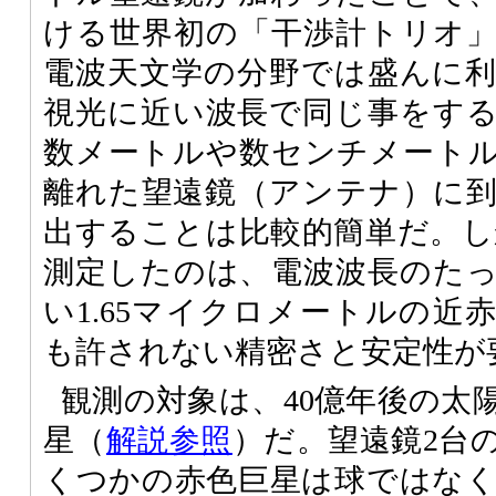
ける世界初の「干渉計トリオ
電波天文学の分野では盛んに
視光に近い波長で同じ事をす
数メートルや数センチメート
離れた望遠鏡（アンテナ）に
出することは比較的簡単だ。しかし
測定したのは、電波波長のたった
い1.65マイクロメートルの近
も許されない精密さと安定性が
観測の対象は、40億年後の太
星（
解説参照
）だ。望遠鏡2台
くつかの赤色巨星は球ではな