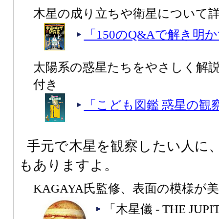
木星の成り立ちや衛星について
「150のQ&Aで解き明
太陽系の惑星たちをやさしく解
付き
「こども図鑑 惑星の観
手元で木星を観察したい人に
もありますよ。
KAGAYA氏監修、表面の模様が
「木星儀 - THE JU