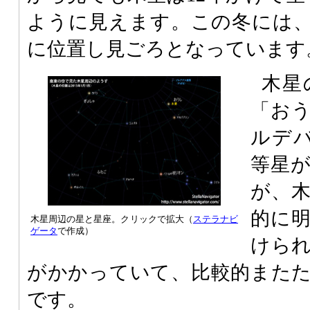
ように見えます。この冬には
に位置し見ごろとなっています
木星
「お
ルデ
等星
が、
的に
木星周辺の星と星座。クリックで拡大（
ステラナビ
ゲータ
で作成）
けら
がかかっていて、比較的また
です。