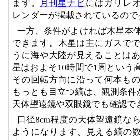
ます。
月刊星ナビ
にはガリレ
レンダーが掲載されているので
一方、条件がよければ木星本
できます。木星は主にガスで
うに海や大陸が見えることは
星はおよそ10時間で1周という
その回転方向に沿って何本も
もっとも目立つ縞は、観測条件が
天体望遠鏡や双眼鏡でも確認で
口径8cm程度の天体望遠鏡な
ようになります。見える縞の数