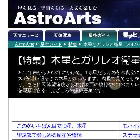
AstroArts
星空ガイド
特集
木星とガリレオ衛星（2012～
2012年末から2013年にかけて、1等星だらけの冬の夜空
ス3等近い明るさの木星が加わります。肉眼で見ても存在
り、さらに天体望遠鏡があれば表面の模様や4つのガリレ
を観察できる、見どころの多い惑星です。
この冬いちばん目立つ星、木星
モバイ
望遠鏡で楽しめる衛星や模様
ステラ