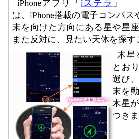
iPhoneアプリ「
iステラ
」
は、iPhone搭載の電子コンパ
末を向けた方向にある星や星
また反対に、見たい天体を探す
木星
とお
選び
末を
木星
つき