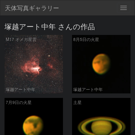
天体写真ギャラリー
Togg
navig
塚越アート中年 さんの作品
M17 オメガ星雲
8月5日の火星
塚越アート中年
塚越アート中年
7月9日の火星
土星