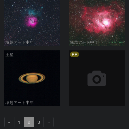
塚越アート中年
塚越アート中年
PR
土星
塚越アート中年
前
次
«
1
2
3
»
へ
へ