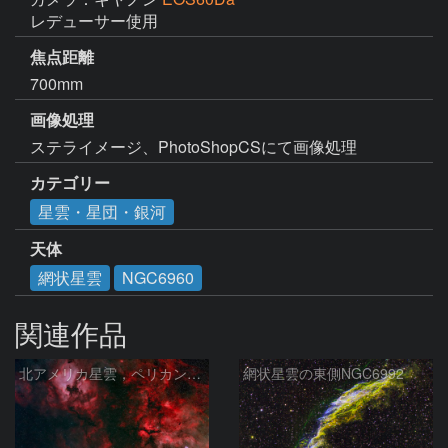
レデューサー使用
焦点距離
700mm
画像処理
ステライメージ、PhotoShopCSにて画像処理
カテゴリー
星雲・星団・銀河
天体
網状星雲
NGC6960
関連作品
北アメリカ星雲，ペリカン星雲，サドル付近，クレセント星雲，網状星雲・・・etc
網状星雲の東側NGC6992