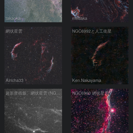
takaoka
medaka
網状星雲
NGC6992と人工衛星
Alricha33
Ken.Nakayama
超新星残骸、網状星雲 (NGC6960)
NGC6960 網状星雲