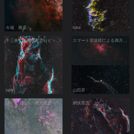
今城 雅彦
take
十三夜での網状星雲（ピッカリングの三角）
スマート望遠鏡による満月下の星雲（M16,NGC6960）
take
山田昇
はくちょう座の散光星雲（１００ｍｍ）
網状星雲