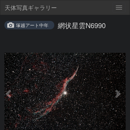
天体写真ギャラリー
Togg
navig
網状星雲N6990
塚越アート中年