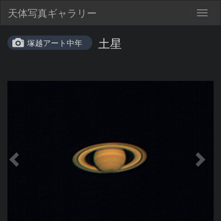
天体写真ギャラリー
Togg
navig
土星
塚越アート中年