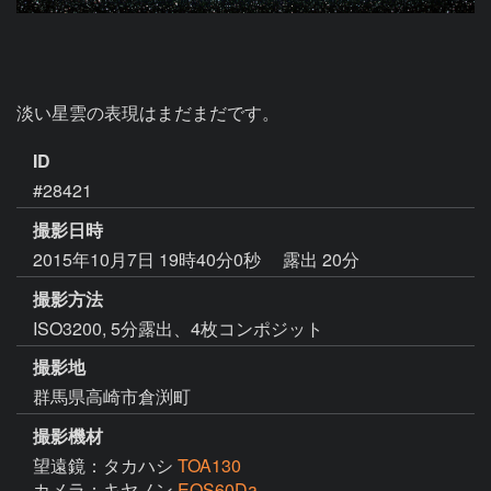
淡い星雲の表現はまだまだです。
ID
#28421
撮影日時
2015年10月7日 19時40分0秒
露出 20分
撮影方法
ISO3200, 5分露出、4枚コンポジット
撮影地
群馬県高崎市倉渕町
撮影機材
望遠鏡：タカハシ
TOA130
カメラ：キヤノン
EOS60Da