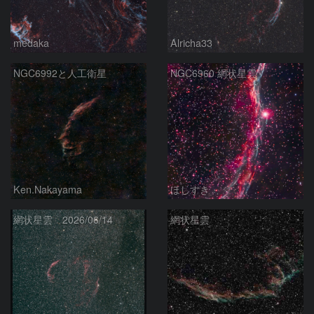
medaka
Alricha33
NGC6992と人工衛星
NGC6960 網状星雲
Ken.Nakayama
ほしすき
網状星雲 2026/06/14
網状星雲