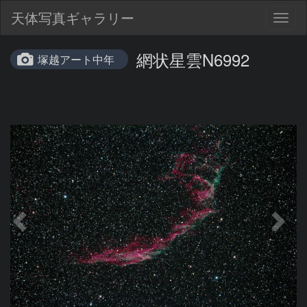
天体写真ギャラリー
Togg
navig
網状星雲N6992
塚越アート中年