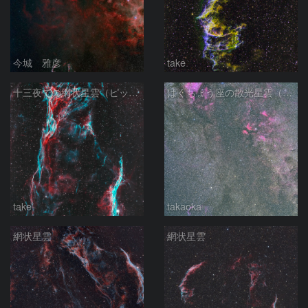
今城 雅彦
take
十三夜での網状星雲（ピッカリングの三角）
はくちょう座の散光星雲（１００ｍｍ）
take
takaoka
網状星雲
網状星雲