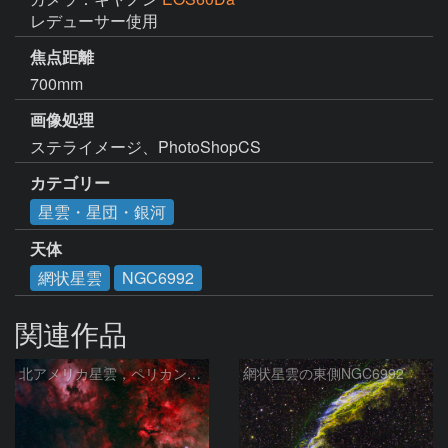
レデューサー使用
焦点距離
700mm
画像処理
ステライメージ、PhotoShopCS
カテゴリー
星雲・星団・銀河
天体
網状星雲
NGC6992
関連作品
北アメリカ星雲，ペリカン星雲，サドル付近，クレセント星雲，網状星雲・・・etc
網状星雲の東側NGC6992