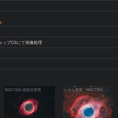
a
ョップCSにて画像処理
NGC7293 惑星状星雲
らせん星雲 NGC7293 みずがめ座