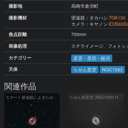
撮影地
高崎市倉渕町
撮影機材
望遠鏡：タカハシ
TOA130
カメラ：キヤノン
EOS60D
焦点距離
700mm
画像処理
ステライメージ、フォトシ
カテゴリー
星雲・星団・銀河
天体
らせん星雲
NGC7293
関連作品
スマート望遠鏡によるらせん星雲
らせん状星雲 (NGC7293 Helix Nebula)