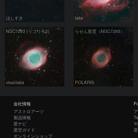
ほしすき
take
NGC7293 (リコリモ2)
らせん星雲（NGC7293）
visactaka
POLARIS
会社情報
Fo
アストロアーツ
ア
製品情報
Tw
星ナビ
Y
星空ガイド
星
オンラインショップ