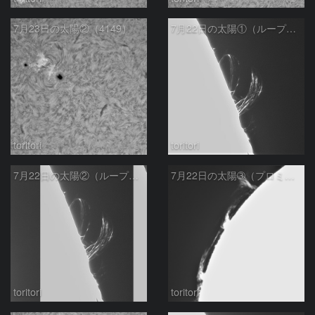
7月23日の太陽②（4149）
7月22日の太陽①（ループプロミネンス北西縁）
toritori
toritori
7月22日の太陽②（ループプロミネンス北西縁時間変化）
7月22日の太陽➂（プロミネンス北東縁）
toritori
toritori