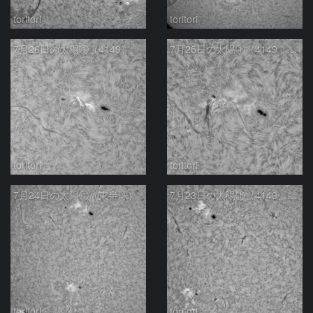
toritori
toritori
7月26日の太陽①（4149）
7月25日の太陽①（4149 C7.4フレア）
toritori
toritori
7月24日の太陽①（東半球）
7月23日の太陽①（4149、4150）
toritori
toritori