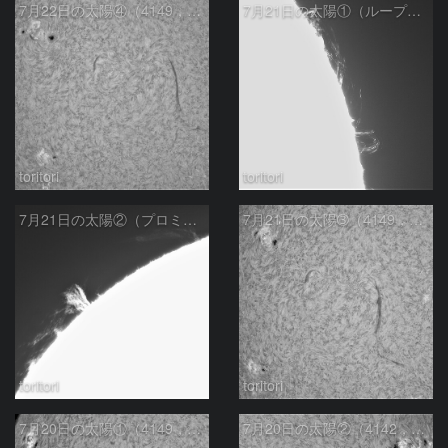
7月22日の太陽④（4149，4150）
7月21日の太陽①（ループプロミネンス北西縁）
toritori
toritori
7月21日の太陽②（プロミネンス北東縁）
7月21日の太陽➂（4149，4150）
toritori
toritori
7月20日の太陽①（4149，4150）
7月20日の太陽②（4142，4143，4136， 4139）