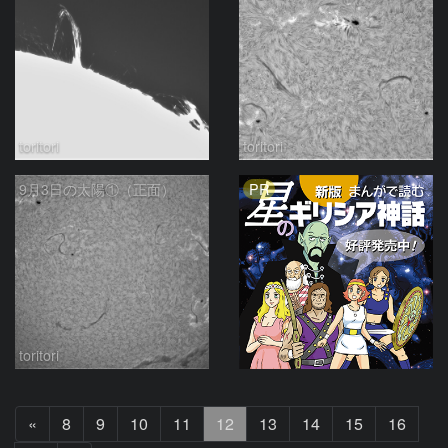
toritori
toritori
PR
9月3日の太陽①（正面）
toritori
前
«
8
9
10
11
12
13
14
15
16
へ