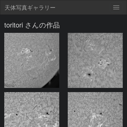
天体写真ギャラリー
Togg
navig
toritori さんの作品
9月30日の太陽②（南西面）
9月30日の太陽③（4233，4236，4232）
toritori
toritori
9月28日の太陽①（4230,4226）
9月27日の太陽①（南正面）