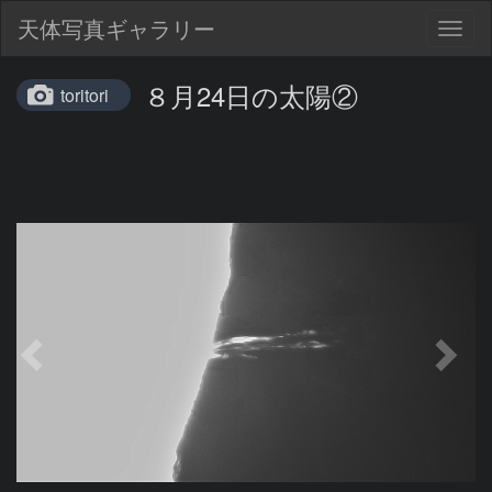
天体写真ギャラリー
Togg
navig
８月24日の太陽②
toritori