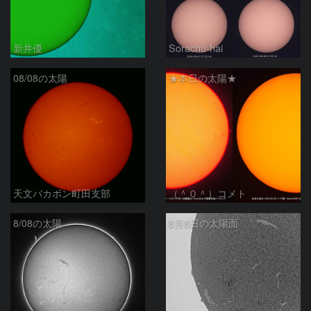
新井優
Sorachu-hai
08/08の太陽
★本日の太陽★
天文バカボン町田支部
（＾０＾）コメト
8/08の太陽
8月8日の太陽面