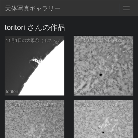
天体写真ギャラリー
Togg
navig
toritori さんの作品
11月1日の太陽①（ポストフレアループXLⅤ）
10月30日の太陽①（4267）
toritori
toritori
10月29日の太陽①（4267正面）
10月28日の太陽①（4267,4269,4266）