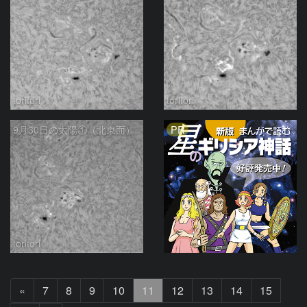
toritori
toritori
PR
9月30日の太陽①（北東面）
toritori
前
«
7
8
9
10
11
12
13
14
15
へ