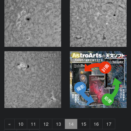
toritori
toritori
PR
8月2日の太陽➂（4167,4155）
toritori
前
«
10
11
12
13
14
15
16
17
へ