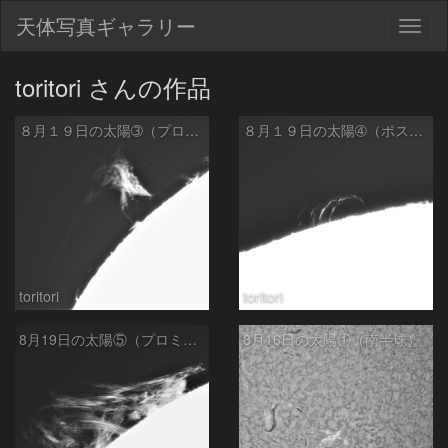
天体写真ギャラリー
Togg
navig
toritori さんの作品
８月１９日の太陽➂（プロミネンス北東縁）
８月１９日の太陽➃（ポストフレアループXLⅡ）
toritori
toritori
8月19日の太陽⑤（プロミネンス南東縁）
8月16日の太陽①（南半球）