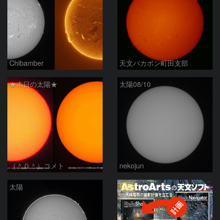
Chibamber
天文バカボン町田支部
★本日の太陽★
太陽08/10
（＾０＾）コメト
nekojun
PR
太陽