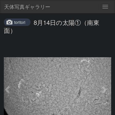
天体写真ギャラリー
Togg
navig
8月14日の太陽①（南東
toritori
面）