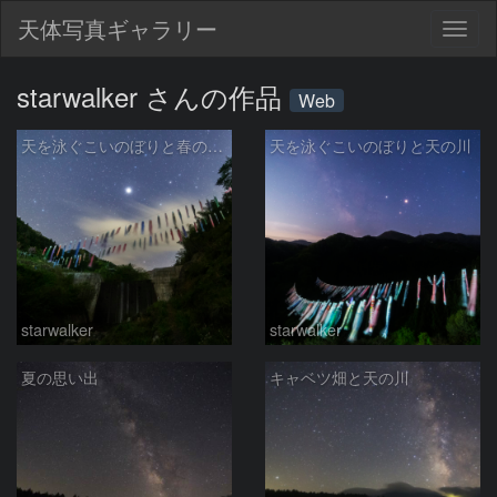
天体写真ギャラリー
Togg
navig
starwalker さんの作品
Web
天を泳ぐこいのぼりと春の星々
天を泳ぐこいのぼりと天の川
starwalker
starwalker
夏の思い出
キャベツ畑と天の川