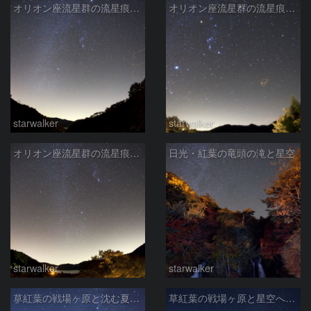
オリオン座流星群の流星痕・23分後
オリオン座流星群の流星痕・6分後
starwalker
starwalker
オリオン座流星群の流星痕・出現直後
日光・紅葉の竜頭の滝と星空
starwalker
starwalker
草紅葉の戦場ヶ原と沈む夏の大三角
草紅葉の戦場ヶ原と星空へ続く道