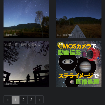
starwalker
starwalker
PR
戦場ヶ原・銀河を撮る人
starwalker
次
«
1
2
3
»
へ