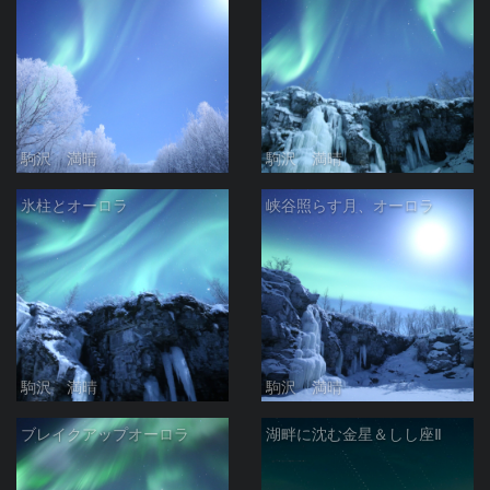
駒沢 満晴
駒沢 満晴
氷柱とオーロラ
峡谷照らす月、オーロラ
駒沢 満晴
駒沢 満晴
ブレイクアップオーロラ
湖畔に沈む金星＆しし座Ⅱ