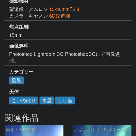
撮影機材
望遠鏡：タムロン
15-30mmF2.8
カメラ：キヤノン
6D改造機
焦点距離
15mm
画像処理
Photoshop Lightroom CC PhotoshopCCにて画像処
理。
カテゴリー
星景
天体
こいのぼり
木星
しし座
関連作品
極北・天地輝彩
氷瀑、氷柱上に舞うオーロラ