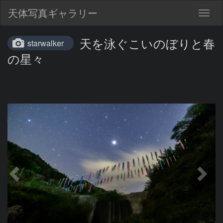
天体写真ギャラリー
Togg
navig
天を泳ぐこいのぼりと春
starwalker
の星々