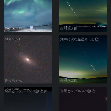
駒沢 満晴
銀河鬼太郎
NGC3521
湖畔に沈む金星＆しし座Ⅰ
みっちゃん
銀河鬼太郎
金星とレグルスの大接近 (2026/07/09)
金星とレグルスの接近 260709