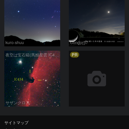
kuro-shuu
Condor57
PR
夜空は宝石箱(馬頭星雲 IC434) Seestar50
サザンクロス
サイトマップ