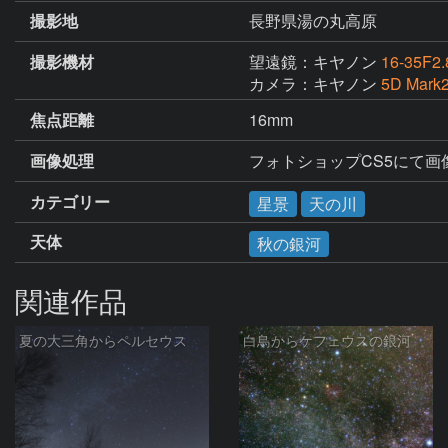
撮影地
長野県湯の丸高原
撮影機材
望遠鏡：キヤノン
16-35F2.
カメラ：キヤノン
5D Mark
焦点距離
16mm
画像処理
フォトショップCS5にて画
カテゴリー
星景
天の川
天体
秋の銀河
関連作品
夏の大三角からペルセウス
白鳥からケフェウスの銀河