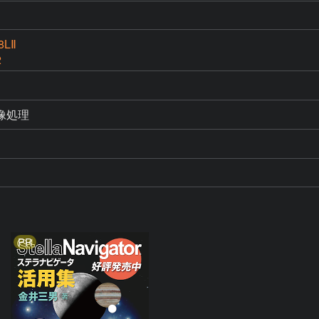
8LⅡ
2
像処理
PR