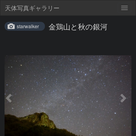
天体写真ギャラリー
Togg
navig
金鶏山と秋の銀河
starwalker