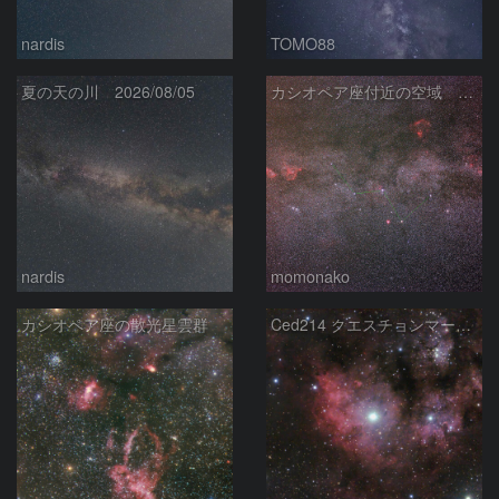
nardis
TOMO88
夏の天の川 2026/08/05
カシオペア座付近の空域 260720
nardis
momonako
カシオペア座の散光星雲群
Ced214 クエスチョンマーク星雲の“心臓部”