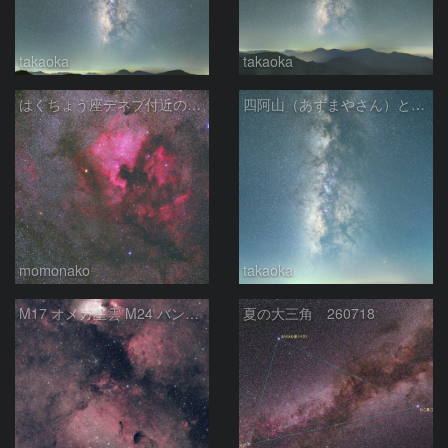
takaoka
takaoka
はくちょう座デネブ付近の空域 260720
四阿山（あずまやさん）と立ち昇る夏の銀河
momonako
takaoka
M17 オメガ星雲 M24 バンビの横顔 いて座
夏の大三角 260718