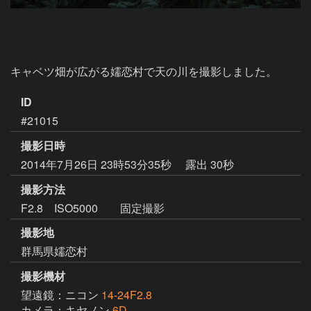
キャベツ畑が広がる嬬恋村で天の川を撮影しました。
ID
#21015
撮影日時
2014年7月26日 23時53分35秒
露出 30秒
撮影方法
F2.8 ISO5000 固定撮影
撮影地
群馬県嬬恋村
撮影機材
望遠鏡：ニコン
14-24F2.8
カメラ：キヤノン
6D