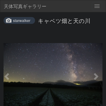
天体写真ギャラリー
Togg
navig
キャベツ畑と天の川
starwalker