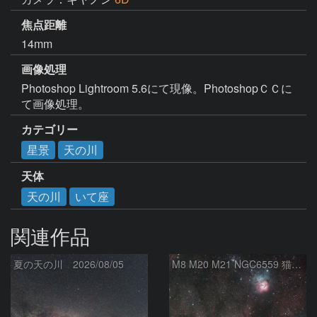
焦点距離
14mm
画像処理
Photoshop Lightroom 5.6にて現像。PhotoshopＣＣに
て画像処理。
カテゴリー
星景
天の川
天体
天の川
いて座
関連作品
夏の天の川 2026/08/05
M8 M20 M21 NGC6559 猫の手星雲 いて座