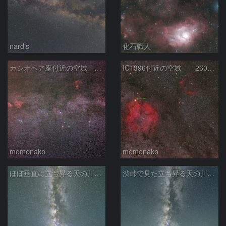
nardis
化石職人
カシオペア座付近の空域 260720
IC1396付近の空域 260720
momonako
momonako
ほぼ垂直に立ち昇る天の川銀河
渋峠で見た立ち昇る天の川銀河