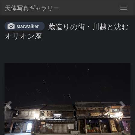
天体写真ギャラリー
Togg
navig
蔵造りの街・川越と沈む
starwalker
オリオン座