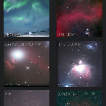
駒沢 満晴
今城 雅彦
馬頭星雲と燃える木星雲
オリオン大星雲
みっちゃん
みっちゃん
M78
夜空は宝石箱(モンキー星雲 NGC2174) Seestar50