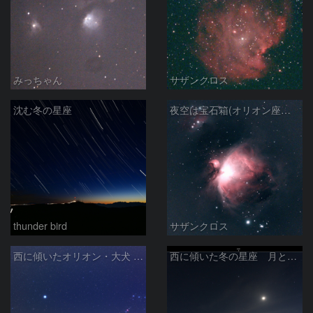
みっちゃん
サザンクロス
沈む冬の星座
夜空は宝石箱(オリオン座大星雲 M42) Seestar50
thunder bird
サザンクロス
西に傾いたオリオン・大犬 (2026/04/21)
西に傾いた冬の星座 月と金星＆木星