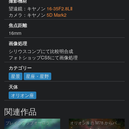
撮影機材
望遠鏡：キヤノン
16-35F2.8LⅡ
カメラ：キヤノン
5D Mark2
焦点距離
16mm
画像処理
シリウスコンプにて比較明合成

フォトショップCS5にて画像処理
カテゴリー
星景
星座・星野
天体
オリオン座
関連作品
ブレイクアップオーロラ
オリオン座の M78 からバーナードループをまたいで LDN1622あたり