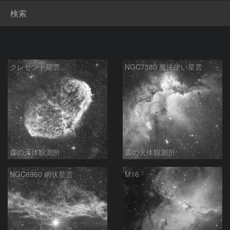
検索
クレセント星雲
NGC7380 魔法使い星雲
森の天体観測所
森の天体観測所
NGC6960 網状星雲
M16