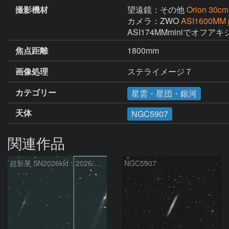
撮影機材
望遠鏡：その他
Orion 30
カメラ：ZWO
ASI1600MM 
ASI174MMminiでオフア
焦点距離
1800mm
画像処理
ステライメージ７
カテゴリー
星雲・星団・銀河
天体
NGC5907
関連作品
超新星 SN2026kid：2026/05/18
NGC5907