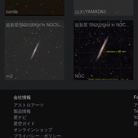
nardis
山大(YAMADAI)
超新星SN2026Kid in NGC5907
超新星 SN2026kid in NGC5907
ｍ2
NGC
会社情報
Fo
アストロアーツ
ア
製品情報
Tw
星ナビ
Y
星空ガイド
星
オンラインショップ
プライバシー・ポリシー