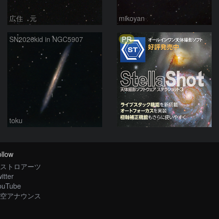
広住 元
mikoyan
PR
SN2026kid in NGC5907
toku
llow
ストロアーツ
itter
ouTube
空アナウンス