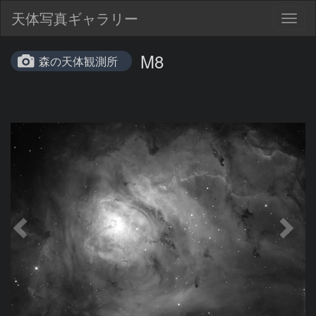
天体写真ギャラリー
Togg
navig
M8
森の天体観測所