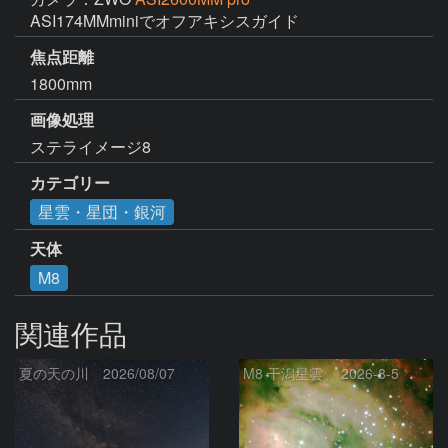
ASI174MMminiでオフアキシスガイド
焦点距離
1800mm
画像処理
ステライメージ8
カテゴリー
星雲・星団・銀河
天体
M8
関連作品
夏の天の川 2026/08/07
M8 干潟星雲 2026-8-5