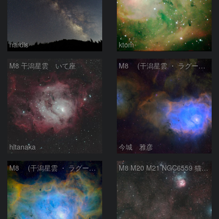
nardis
ktom
M8 干潟星雲 いて座
M8 (干潟星雲 ・ ラグーン（Lagoon）星雲)
hltanaka
今城 雅彦
M8 (干潟星雲 ・ ラグーン（Lagoon）星雲)
M8 M20 M21 NGC6559 猫の手星雲 いて座