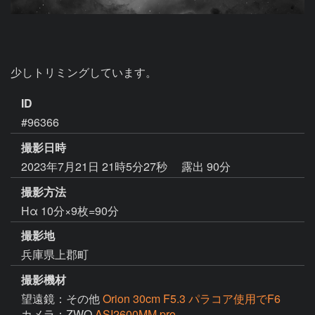
少しトリミングしています。
ID
#96366
撮影日時
2023年7月21日 21時5分27秒
露出 90分
撮影方法
Hα 10分×9枚=90分
撮影地
兵庫県上郡町
撮影機材
望遠鏡：その他
Orion 30cm F5.3 パラコア使用でF6
カメラ：ZWO
ASI2600MM pro