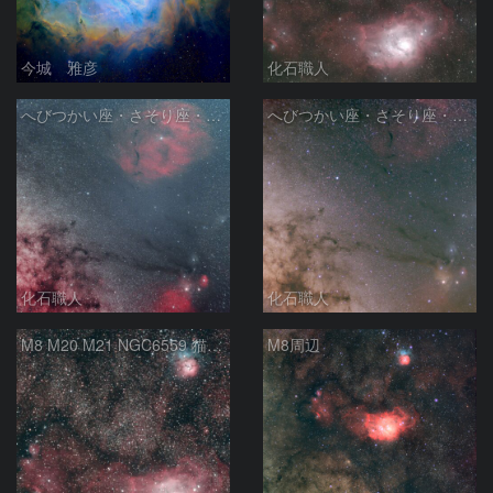
今城 雅彦
化石職人
へびつかい座・さそり座・いて座と天の川
へびつかい座・さそり座・いて座と天の川
化石職人
化石職人
M8 M20 M21 NGC6559 猫の手星雲 いて座
M8周辺