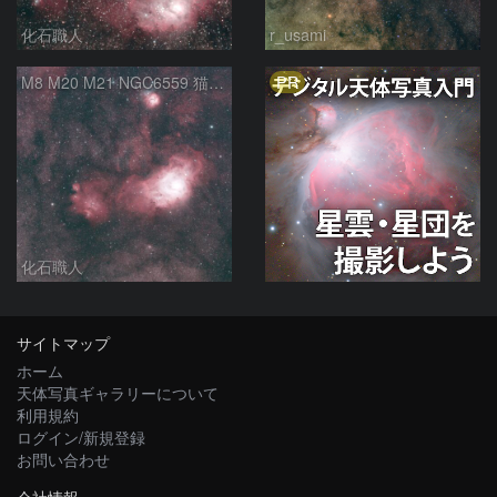
化石職人
r_usami
PR
M8 M20 M21 NGC6559 猫の手星雲 いて座
化石職人
サイトマップ
ホーム
天体写真ギャラリーについて
利用規約
ログイン/新規登録
お問い合わせ
会社情報