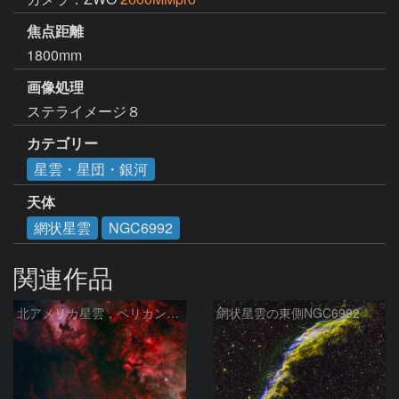
焦点距離
1800mm
画像処理
ステライメージ８
カテゴリー
星雲・星団・銀河
天体
網状星雲
NGC6992
関連作品
北アメリカ星雲，ペリカン星雲，サドル付近，クレセント星雲，網状星雲・・・etc
網状星雲の東側NGC6992