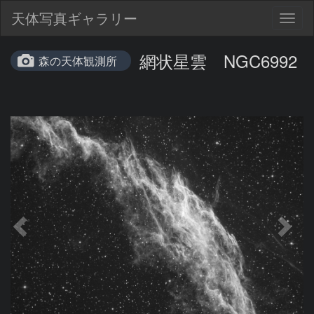
天体写真ギャラリー
Togg
navig
網状星雲 NGC6992
森の天体観測所