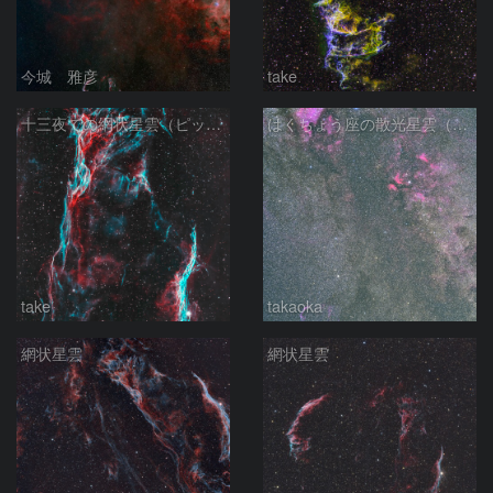
今城 雅彦
take
十三夜での網状星雲（ピッカリングの三角）
はくちょう座の散光星雲（１００ｍｍ）
take
takaoka
網状星雲
網状星雲