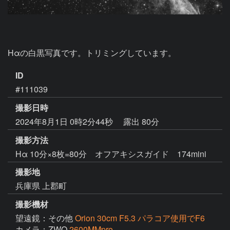
Hαの白黒写真です。トリミングしています。
ID
#111039
撮影日時
2024年8月1日 0時2分44秒
露出 80分
撮影方法
Hα 10分×8枚=80分 オフアキシスガイド 174mini
撮影地
兵庫県 上郡町
撮影機材
望遠鏡：その他
Orion 30cm F5.3 パラコア使用でF6
カメラ：ZWO
2600MMpro