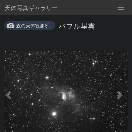
天体写真ギャラリー
Togg
navig
バブル星雲
森の天体観測所