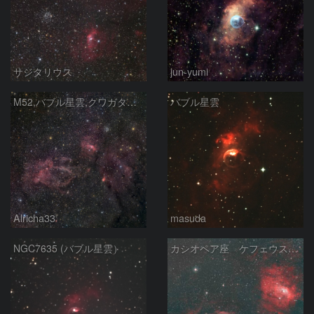
サジタリウス
jun-yumi
M52,バブル星雲,クワガタ星雲
バブル星雲
Alricha33
masuda
NGC7635 (バブル星雲）
カシオペア座 ケフェウス座の境界付近 HOO