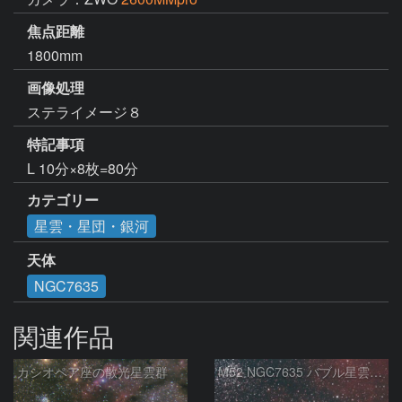
焦点距離
1800mm
画像処理
ステライメージ８
特記事項
L 10分×8枚=80分
カテゴリー
星雲・星団・銀河
天体
NGC7635
関連作品
カシオペア座の散光星雲群
M52 NGC7635 バブル星雲 Sh2-159 カシオペア座