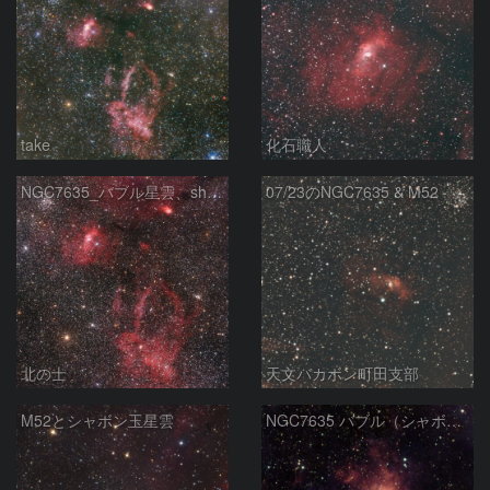
take
化石職人
NGC7635_バブル星雲、sh2-157_くわがた星雲
07/23のNGC7635 & M52
北の士
天文バカボン町田支部
M52とシャボン玉星雲
NGC7635 バブル（シャボン玉）星雲