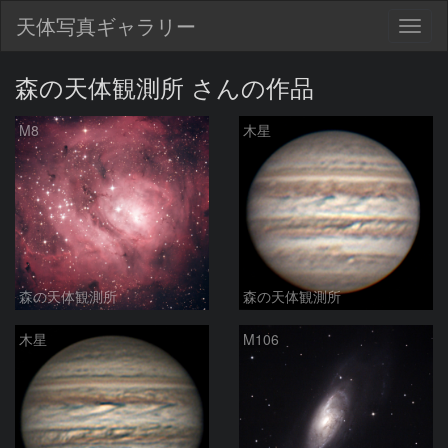
天体写真ギャラリー
Togg
navig
森の天体観測所 さんの作品
M8
木星
森の天体観測所
森の天体観測所
木星
M106