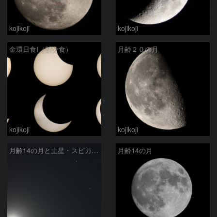
kojikoji
kojikoji
金環日食Ⅰ（部分食）
月齢２０の月
kojikoji
kojikoji
月齢14の月と土星・スピカが接近
月齢14の月