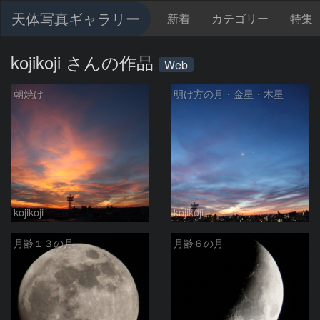
天体写真ギャラリー
新着
カテゴリー
特集
kojikoji さんの作品
Web
朝焼け
明け方の月・金星・木星
kojikoji
kojikoji
月齢１３の月
月齢６の月