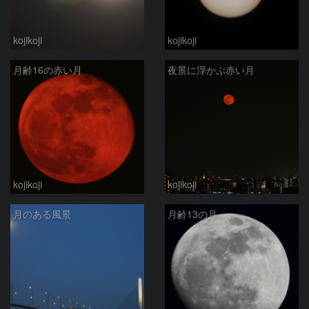
kojikoji
kojikoji
月齢16の赤い月
夜景に浮かぶ赤い月
kojikoji
kojikoji
月のある風景
月齢13の月