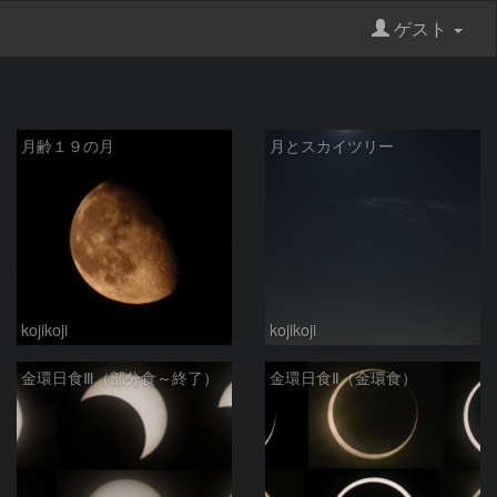
ゲスト
月齢１９の月
月とスカイツリー
kojikoji
kojikoji
金環日食Ⅲ（部分食～終了）
金環日食Ⅱ（金環食）